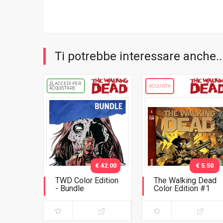
Ti potrebbe interessare anche..
ACCEDI PER
ACQUISTA
ACQUISTARE
€ 42.00
€ 5.50
TWD Color Edition
The Walking Dead
- Bundle
Color Edition #1
Variant Phillips
Seconda ristampa