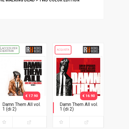
HE WALKING DEAD > TWD COLOR EDITION
ACCEDI PER
ACQUISTA
ACQUISTARE
€ 17.90
€ 16.90
Damn Them All vol.
Damn Them All vol.
1 (di 2)
1 (di 2)
Variant Exclusive
Che dio li maledica