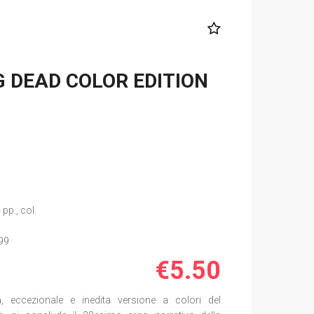
 DEAD COLOR EDITION
pp., col.
99
€5.50
 eccezionale e inedita versione a colori del