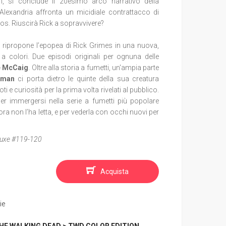
, si conclude il 20esimo arco narrativo della
 Alexandria affronta un micidiale contrattacco di
os. Riuscirà Rick a sopravvivere?
n
ripropone l
’epopea di Rick Grimes in una nuova,
 a colori. Due episodi originali per ognuna delle
e McCaig
. Oltre alla storia a fumetti, un'ampia parte
kman
ci porta dietro le quinte della sua creatura
i e curiosità per la prima volta rivelati al pubblico.
er immergersi nella serie a fumetti più popolare
cora non l’ha letta, e per vederla con occhi nuovi per
luxe #119-120
Acquista
ie