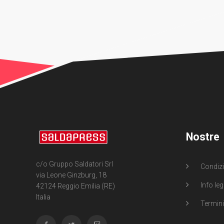
Nostre
c/o Gruppo Saldatori Srl
Condizi
via Leone Ginzburg, 18
Info leg
42124 Reggio Emilia (RE)
Italia
Termini 