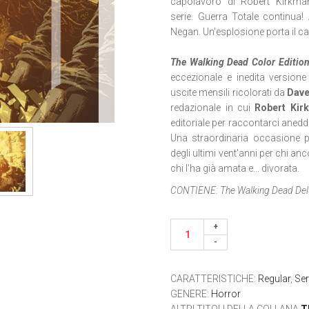
capolavoro di Robert Kirkman
serie. Guerra Totale continua!
Negan. Un'esplosione porta il ca
The Walking Dead Color Editio
eccezionale e inedita versione
uscite mensili ricolorati da
Dav
redazionale in cui
Robert Kir
editoriale per raccontarci aneddot
Una straordinaria occasione p
degli ultimi vent'anni per chi an
chi l’ha già amata e... divorata.
CONTIENE:
The Walking Dead De
CARATTERISTICHE
:
Regular
,
Ser
GENERE
:
Horror