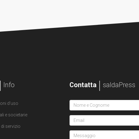
Info
Contatta
saldaPress
oni d'uso
ali e societarie
di servizio