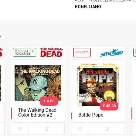
ALTRI TITOLI DELLA COLLANA
T
BONELLIANO
.
ACCEDI PER
ACQUISTA
ACQUISTARE
€ 6.00
€ 45.00
The Walking Dead
Color Edition #2
Battle Pope
Variant Adams
L'immacolata
Collezione