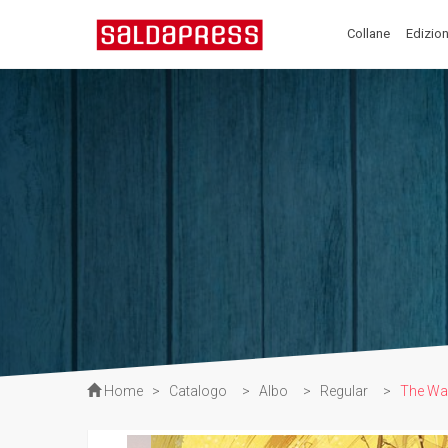
Collane
Edizion
Home
>
Catalogo
>
Albo
>
Regular
>
The Wal