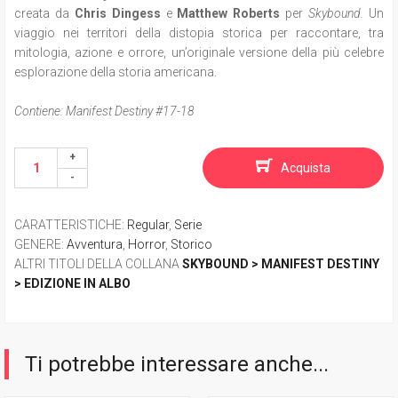
creata da
Chris Dingess
e
Matthew Roberts
per
Skybound.
Un
viaggio nei territori della distopia storica per raccontare, tra
mitologia, azione e orrore, un’originale versione della più celebre
esplorazione della storia americana.
Contiene: Manifest Destiny #17-18
Acquista
CARATTERISTICHE
:
Regular
,
Serie
GENERE
:
Avventura
,
Horror
,
Storico
ALTRI TITOLI DELLA COLLANA
SKYBOUND > MANIFEST DESTINY
> EDIZIONE IN ALBO
Ti potrebbe interessare anche...