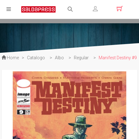
Registrati
Login
Home
>
Catalogo
>
Albo
>
Regular
>
Manifest Destiny #9