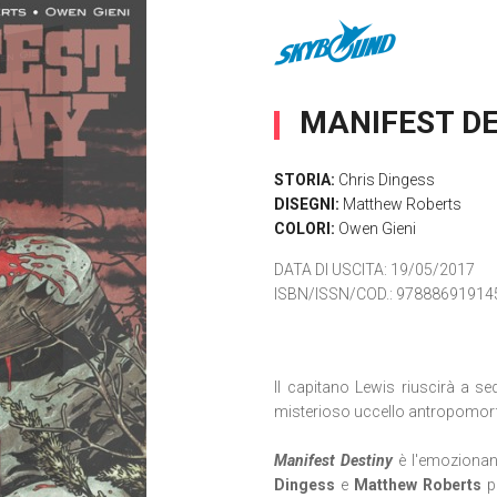
MANIFEST DE
STORIA:
Chris Dingess
DISEGNI:
Matthew Roberts
COLORI:
Owen Gieni
DATA DI USCITA
: 19/05/2017
ISBN/ISSN/COD.:
97888691914
Il capitano Lewis riuscirà a se
misterioso uccello antropomor
Manifest Destiny
è l'emozionan
Dingess
e
Matthew Roberts
p