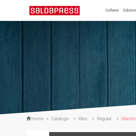
Collane
Edizion
Home
>
Catalogo
>
Albo
>
Regular
>
Manifes