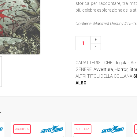
storica per raccontare, tra mito
più celebre esplorazione della s
Contiene: Manifest Destiny #15-1
CARATTERISTICHE
:
Regular
,
Ser
GENERE
:
Avventura
,
Horror
,
Sto
ALTRI TITOLI DELLA COLLANA
S
ALBO
.
ACQUISTA
ACQUISTA