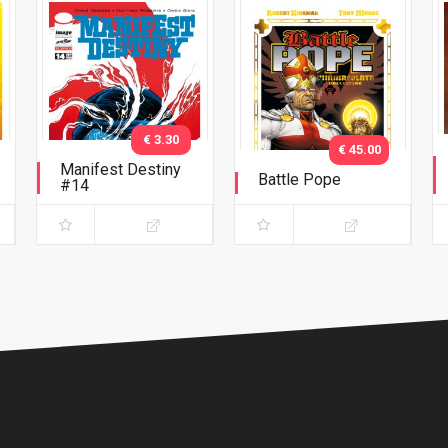
€ 3.30
€ 45.00
Manifest Destiny
Battle Pope
#14
L'immacolata
Collezione