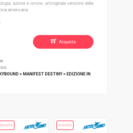
logia, azione e orrore, un’originale versione della
toria americana.
6
Acquista
ie
rico
KYBOUND > MANIFEST DESTINY > EDIZIONE IN
ACQUISTA
ACQUISTA