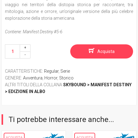
viaggio nei territori della distopia storica per raccontare, tra
mitologia, azione e orrore, un’originale versione della più celebre
esplorazione della storia americana.
Contiene: Manifest Destiny #5-6
Acquista
CARATTERISTICHE
:
Regular
,
Serie
GENERE
:
Avventura
,
Horror
,
Storico
ALTRI TITOLI DELLA COLLANA
SKYBOUND > MANIFEST DESTINY
> EDIZIONE IN ALBO
Ti potrebbe interessare anche...
ACQUISTA
ACQUISTA