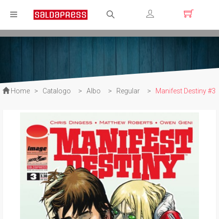
Registrati
Login
Home
>
Catalogo
>
Albo
>
Regular
>
Manifest Destiny #3