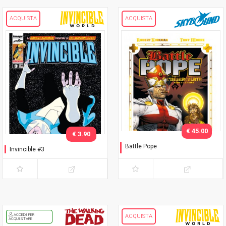
ACQUISTA
ACQUISTA
€ 45.00
€ 3.90
Battle Pope
Invincible #3
L'immacolata Collezione
ACCEDI PER
ACQUISTA
ACQUISTARE