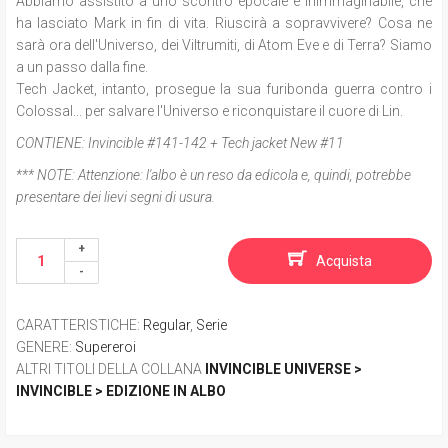
Abbiamo assistito a uno scontro epocale e inimmaginabile, che
ha lasciato Mark in fin di vita. Riuscirà a sopravvivere? Cosa ne
sarà ora dell'Universo, dei Viltrumiti, di Atom Eve e di Terra? Siamo
a un passo dalla fine.
Tech Jacket, intanto, prosegue la sua furibonda guerra contro i
Colossal... per salvare l'Universo e riconquistare il cuore di Lin.
CONTIENE:
Invincible #141-142 + Tech jacket New #11
*** NOTE:
Attenzione: l'albo è un reso da edicola e, quindi, potrebbe
presentare dei lievi segni di usura.
Acquista
CARATTERISTICHE
:
Regular
,
Serie
GENERE
:
Supereroi
ALTRI TITOLI DELLA COLLANA
INVINCIBLE UNIVERSE >
INVINCIBLE > EDIZIONE IN ALBO