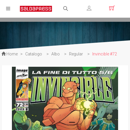
Registrati
Login
Home
>
Catalogo
>
Albo
>
Regular
>
Invincible #72