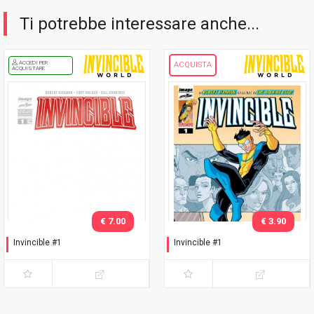
Ti potrebbe interessare anche...
ACCEDI PER
ACQUISTA
ACQUISTARE
€ 7.00
€ 3.90
Invincible #1
Invincible #1
Variant white cover logo
Prima ristampa
Rosso