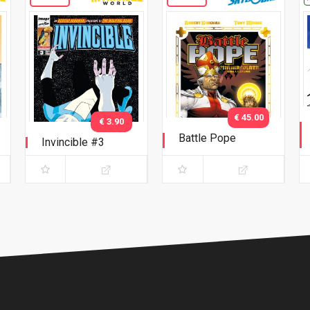
€ 45.00
€ 3.90
Battle Pope
Invincible #3
L'immacolata
Collezione