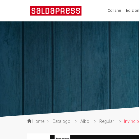
Collane
Edizion
Home
>
Catalogo
>
Albo
>
Regular
>
Invinci