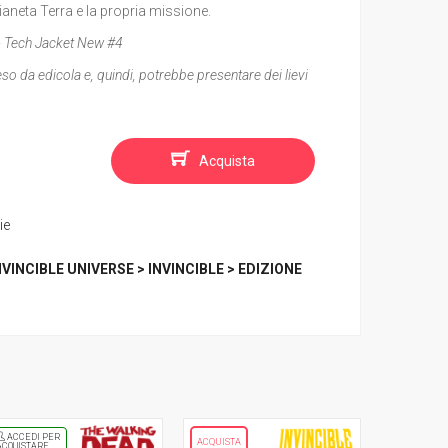
pianeta Terra e la propria missione.
+ Tech Jacket New #4
reso da edicola e, quindi, potrebbe presentare dei lievi
Acquista
ie
NVINCIBLE UNIVERSE > INVINCIBLE > EDIZIONE
ACCEDI PER
ACQUISTA
ACQUISTARE