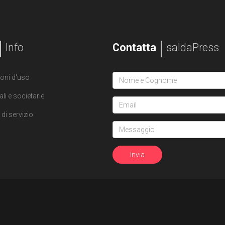
Info
Contatta
saldaPress
oni d'uso
ali e societarie
di servizio