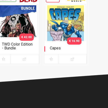
€ 42.00
€ 16.90
TWD Color Edition
- Bundle
Capes
Variant Phillips
Timbrare il cartellino