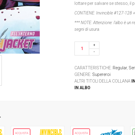
lottare per salvare se stesso, il 
CONTIENE:
Invincible #127-128 
*** NOTE:
Attenzione: l'albo è un 
segni di usura.
CARATTERISTICHE
:
Regular
,
Ser
GENERE
:
Supereroi
ALTRI TITOLI DELLA COLLANA
I
IN ALBO
.
ACQUISTA
ACQUISTA