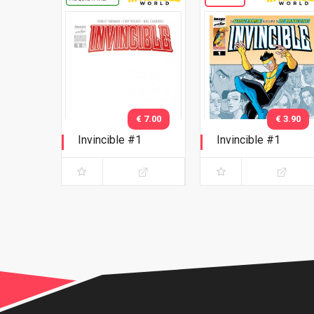
€ 7.00
€ 3.90
Invincible #1
Invincible #1
Variant white cover
Prima ristampa
logo Rosso