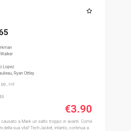
65
irkman
 Walker
io Lopez
aulieau
,
Ryan Ottley
pp., col.
49
€3.90
 ha causato a Mark un salto troppo in avanti. Come
ini della sua vita? Tech Jacket, intanto, continua a