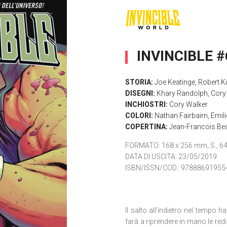
INVINCIBLE #
STORIA:
Joe Keatinge
,
Robert K
DISEGNI:
Khary Randolph
,
Cory
INCHIOSTRI:
Cory Walker
COLORI:
Nathan Fairbairn
,
Emil
COPERTINA:
Jean-Francois Be
FORMATO
: 168 x 256 mm, S., 64 
DATA DI USCITA
: 23/05/2019
ISBN/ISSN/COD.:
97888691955
Il salto all’indietro nel tempo
farà a riprendere in mano le red