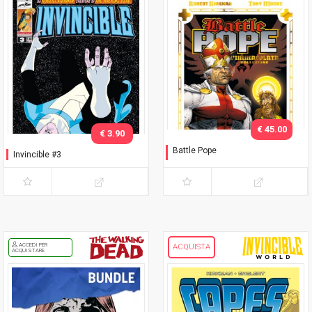
€ 45.00
€ 3.90
Battle Pope
Invincible #3
L'immacolata Collezione
ACCEDI PER
ACQUISTA
ACQUISTARE