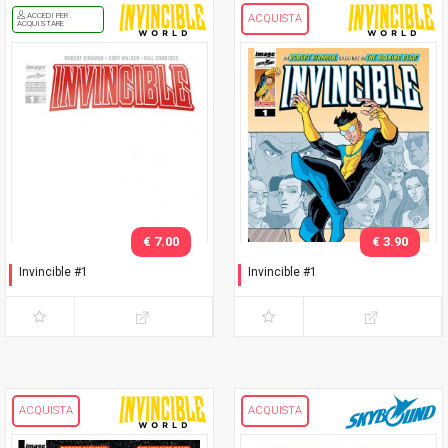
ACCEDI PER
ACQUISTA
ACQUISTARE
€ 7.00
€ 3.90
Invincible #1
Invincible #1
Variant white cover logo
Prima ristampa
Rosso
ACQUISTA
ACQUISTA