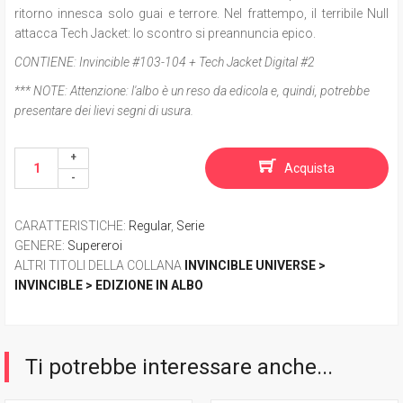
ritorno innesca solo guai e terrore. Nel frattempo, il terribile Null
attacca Tech Jacket: lo scontro si preannuncia epico.
CONTIENE:
Invincible #103-104 + Tech Jacket Digital #2
*** NOTE:
Attenzione: l'albo è un reso da edicola e, quindi, potrebbe
presentare dei lievi segni di usura.
Acquista
CARATTERISTICHE
:
Regular
,
Serie
GENERE
:
Supereroi
ALTRI TITOLI DELLA COLLANA
INVINCIBLE UNIVERSE >
INVINCIBLE > EDIZIONE IN ALBO
Ti potrebbe interessare anche...