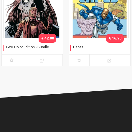
€ 42.00
€ 16.90
TWD Color Edition - Bundle
Capes
Variant Phillips
Timbrare il cartellino