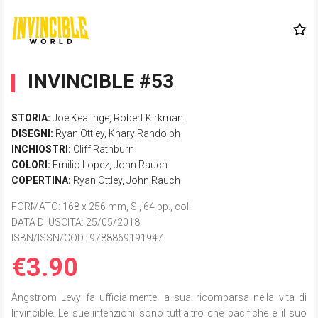
INVINCIBLE #53
STORIA:
Joe Keatinge
,
Robert Kirkman
DISEGNI:
Ryan Ottley
,
Khary Randolph
INCHIOSTRI:
Cliff Rathburn
COLORI:
Emilio Lopez
,
John Rauch
COPERTINA:
Ryan Ottley
,
John Rauch
FORMATO
: 168 x 256 mm, S., 64 pp., col.
DATA DI USCITA
: 25/05/2018
ISBN/ISSN/COD.:
9788869191947
€3.90
Angstrom Levy fa ufficialmente la sua ricomparsa nella vita di
Invincible. Le sue intenzioni sono tutt’altro che pacifiche e il suo