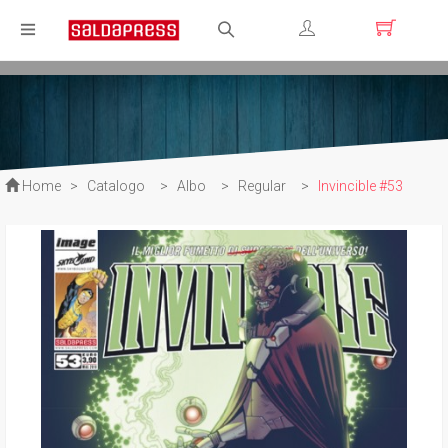
Registrati
Login
Home
>
Catalogo
>
Albo
>
Regular
>
Invincible #53