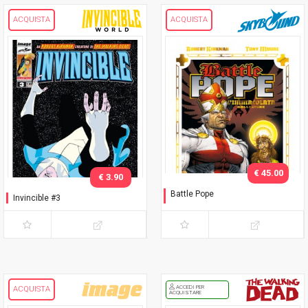
ACQUISTA
ACQUISTA
€ 45.00
€ 3.90
Battle Pope
Invincible #3
L'immacolata Collezione
ACCEDI PER
ACQUISTA
ACQUISTARE