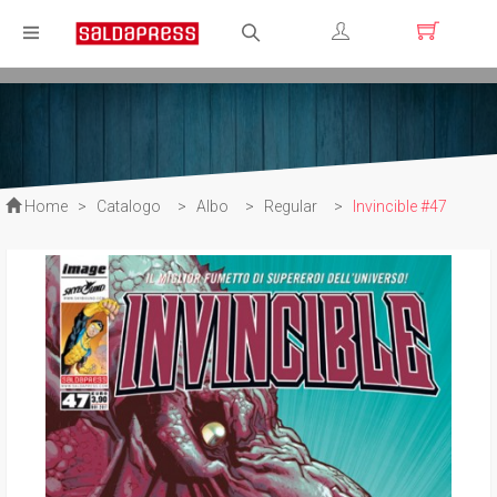
Registrati
Login
Home
>
Catalogo
>
Albo
>
Regular
>
Invincible #47