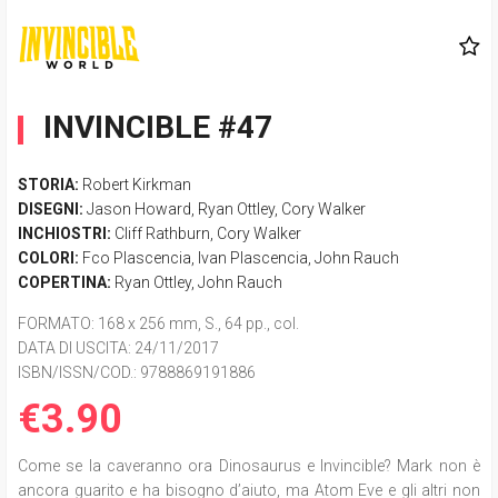
INVINCIBLE #47
STORIA:
Robert Kirkman
DISEGNI:
Jason Howard
,
Ryan Ottley
,
Cory Walker
INCHIOSTRI:
Cliff Rathburn
,
Cory Walker
COLORI:
Fco Plascencia
,
Ivan Plascencia
,
John Rauch
COPERTINA:
Ryan Ottley
,
John Rauch
FORMATO
: 168 x 256 mm, S., 64 pp., col.
DATA DI USCITA
: 24/11/2017
ISBN/ISSN/COD.:
9788869191886
€3.90
Come se la caveranno ora Dinosaurus e Invincible? Mark non è
ancora guarito e ha bisogno d’aiuto, ma Atom Eve e gli altri non