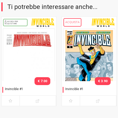
Ti potrebbe interessare anche...
ACCEDI PER
ACQUISTA
ACQUISTARE
€ 7.00
€ 3.90
Invincible #1
Invincible #1
Variant white cover logo
Prima ristampa
Rosso