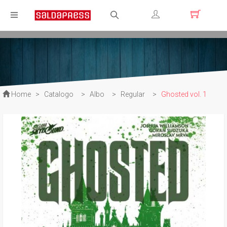
Registrati
Login
Home
>
Catalogo
>
Albo
>
Regular
>
Ghosted vol. 1