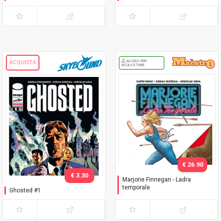
ACCEDI PER
ACQUISTA
ACQUISTARE
€ 26.90
€ 3.30
Marjorie Finnegan - Ladra
temporale
Ghosted #1
Variant