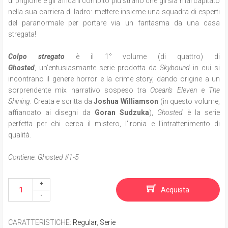
di prigione e gli affida il compito più strano che gli sia mai capitato
nella sua carriera di ladro: mettere insieme una squadra di esperti
del paranormale per portare via un fantasma da una casa
stregata!
Colpo stregato
è il 1° volume (di quattro) di
Ghosted
, un’entusiasmante serie prodotta da
Skybound
in cui si
incontrano il genere horror e la crime story, dando origine a un
sorprendente mix narrativo sospeso tra
Ocean’s Eleven
e
The
Shining
. Creata e scritta da
Joshua Williamson
(in questo volume,
affiancato ai disegni da
Goran Sudzuka
),
Ghosted
è la serie
perfetta per chi cerca il mistero, l'ironia e l’intrattenimento di
qualità.
Contiene: Ghosted #1-5
Acquista
CARATTERISTICHE
:
Regular
,
Serie