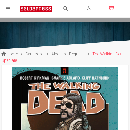
Registrati
Login
Home
>
Catalogo
>
Albo
>
Regular
>
The Walking Dead
Speciale