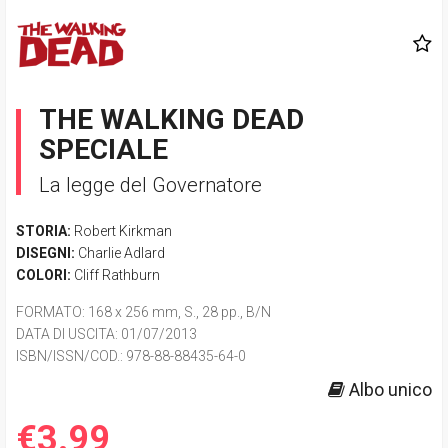
THE WALKING DEAD
SPECIALE
La legge del Governatore
STORIA:
Robert Kirkman
DISEGNI:
Charlie Adlard
COLORI:
Cliff Rathburn
FORMATO
: 168 x 256 mm, S., 28 pp., B/N
DATA DI USCITA
: 01/07/2013
ISBN/ISSN/COD.:
978-88-88435-64-0
Albo unico
€3.99