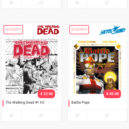
ACQUISTA
ACQUISTA
€ 22.00
€ 45.00
The Walking Dead #1 HC
Battle Pope
Edizione "prova d'artista"
L'immacolata Collezione