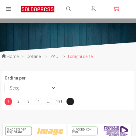
Registrati
Login
Home
>
Collane
>
YAÙ
>
I draghi del tè
Ordina per
1
2
3
4
…
191
→
(current)
ACCEDI PER
ACCEDI CON
ACQUISTARE
CGN