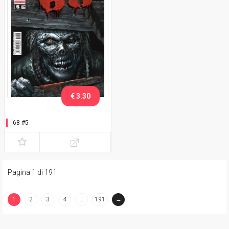
€ 3.30
‘68 #5
Pagina 1 di 191
1
2
3
4
…
191
→
(current)