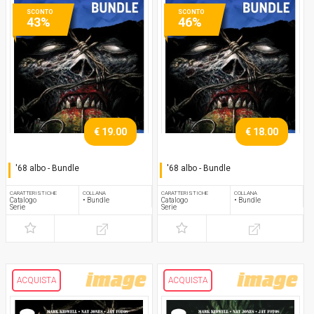
SCONTO
SCONTO
43%
46%
€ 19.00
€ 18.00
'68 albo - Bundle
'68 albo - Bundle
Serie completa
Serie completa
CARATTERISTICHE
COLLANA
CARATTERISTICHE
COLLANA
Catalogo
• Bundle
Catalogo
• Bundle
Serie
Serie
ACQUISTA
ACQUISTA