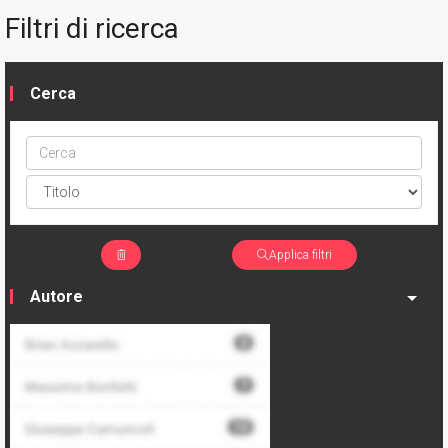
Filtri di ricerca
Cerca
Cerca
ptype
Applica filtri
Autore