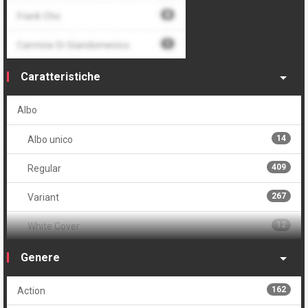
Caratteristiche
Albo
14
Albo unico
409
Regular
267
Variant
12
White Cover
86
Autore unico
Genere
Cofanetto
162
Action