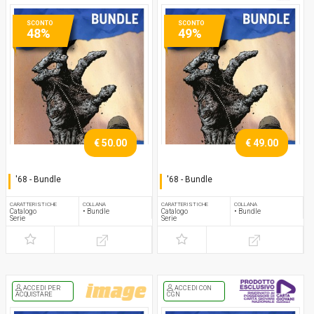
SCONTO
SCONTO
48%
49%
€ 50.00
€ 49.00
'68 - Bundle
'68 - Bundle
Serie completa
Serie completa
CARATTERISTICHE
COLLANA
CARATTERISTICHE
COLLANA
Catalogo
• Bundle
Catalogo
• Bundle
Serie
Serie
ACCEDI PER
ACCEDI CON
ACQUISTARE
CGN