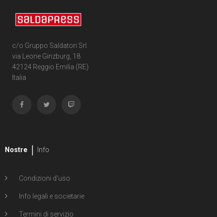
15
Cartonato oversized variant
6
Cartonato oversized variant numerato
c/o Gruppo Saldatori Srl
via Leone Ginzburg, 18
31
Cartonato variant
42124 Reggio Emilia (RE)
Italia
35
Cartonato variant numerato
7
Speciale
221
Volume unico
4
Volume illustrato
Nostre
Info
Condizioni d'uso
Info legali e societarie
Termini di servizio