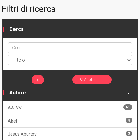
Filtri di ricerca
Cerca
Cerca
ptype
Applica filtri
Autore
61
AA. VV.
4
Abel
3
Jesus Aburtov