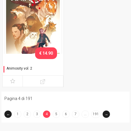
€ 14.90
Animosity vol. 2
Il drago
Pagina 4 di 191
←
1
2
3
4
5
6
7
…
191
→
(current)