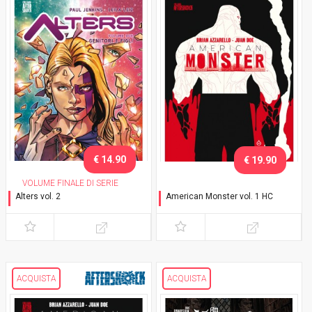
€ 14.90
€ 19.90
VOLUME FINALE DI SERIE
Alters vol. 2
American Monster vol. 1 HC
Genitori e figli
Dolce casa
ACQUISTA
ACQUISTA