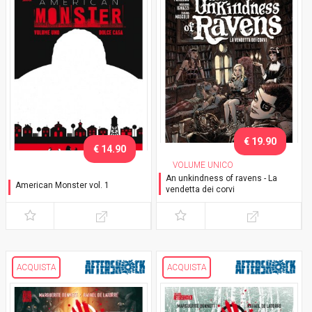
€ 19.90
€ 14.90
VOLUME UNICO
An unkindness of ravens - La
American Monster vol. 1
vendetta dei corvi
Dolce casa
ACQUISTA
ACQUISTA