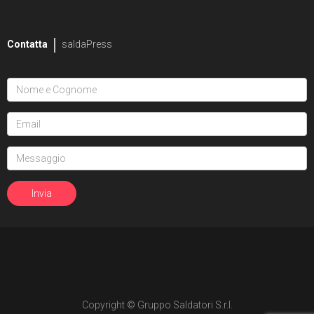
2
Mike Bowden
Contatta
saldaPress
1
Pippa Bowland
2
Russ Braun
4
Heather Breckel
19
Elizabeth Breitweiser
1
Dan Brereton
26
Andrei Bressan
4
Ed Brisson
2
Matt Broome
1
Andrew Brown
Copyright © Gruppo Saldatori S.r.l.