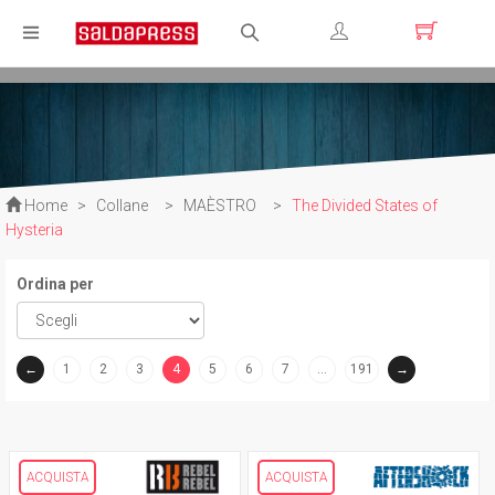
Registrati
Login
Home
>
Collane
>
MAÈSTRO
>
The Divided States of
Hysteria
Ordina per
←
1
2
3
4
5
6
7
…
191
→
(current)
ACQUISTA
ACQUISTA