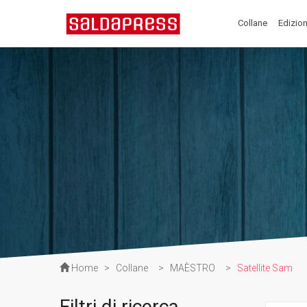
Collane
Edizion
Home
>
Collane
>
MAÈSTRO
>
Satellite Sam
Filtri di ricerca