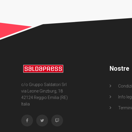
Nostre
c/o Gruppo Saldatori Srl
Condizi
via Leone Ginzburg, 18
Info leg
42124 Reggio Emilia (RE)
Italia
Termini 