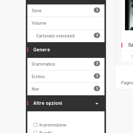
3
Serie
Volume
3
Cartonato oversized
Sa
Genere
3
Drammatico
3
Erotico
Pagina
3
Noir
Altre opzioni
In promozione