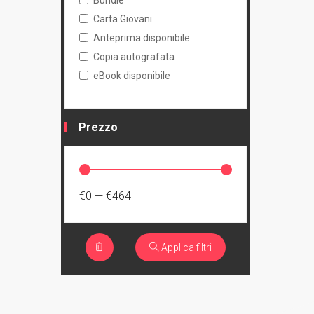
Bundle
Carta Giovani
Anteprima disponibile
Copia autografata
eBook disponibile
Prezzo
€0
—
€464
Applica filtri