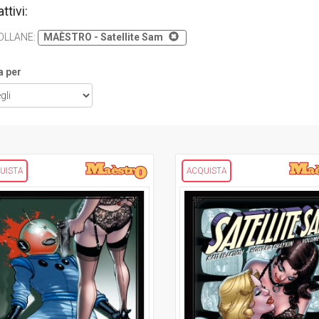
attivi:
OLLANE
:
MAÈSTRO - Satellite Sam
a per
UISTA
ACQUISTA