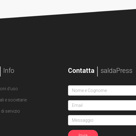
Info
Contatta
saldaPress
oni d'uso
ali e societarie
di servizio