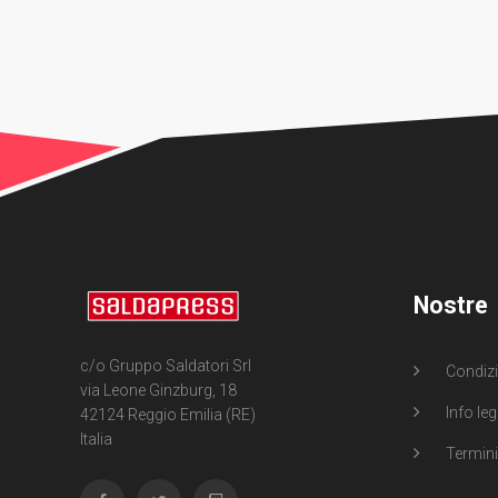
Nostre
c/o Gruppo Saldatori Srl
Condizi
via Leone Ginzburg, 18
Info leg
42124 Reggio Emilia (RE)
Italia
Termini 