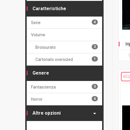
Caratteristiche
4
Serie
Volume
In
3
Brossurato
1
Cartonato oversized
Genere
ACQ
3
Fantascienza
4
Horror
Altre opzioni