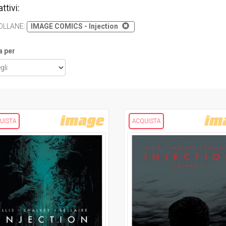
attivi:
OLLANE
:
IMAGE COMICS - Injection
a per
UISTA
ACQUISTA