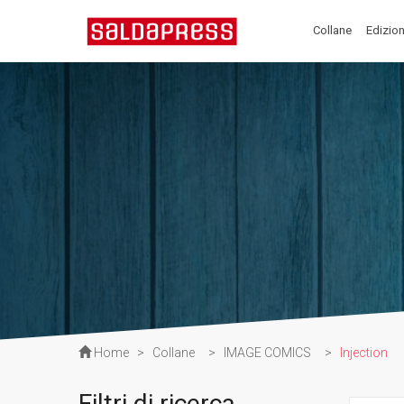
Collane
Edizion
Home
>
Collane
>
IMAGE COMICS
>
Injection
Filtri di ricerca