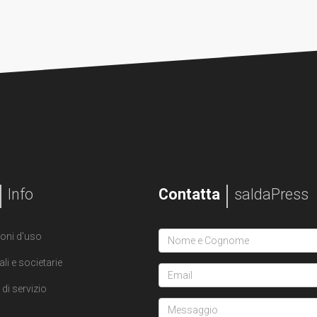
Info
Contatta
saldaPress
oni d'uso
ali e societarie
di servizio