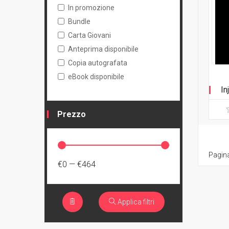
In promozione
Bundle
Carta Giovani
Anteprima disponibile
Copia autografata
eBook disponibile
In
Prezzo
Pagina
€0
—
€464
Applica filtri