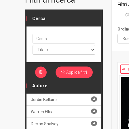
Filtri 
C
Cerca
Ordin
Cerca
ptype
ACQ
Applica filtri
Autore
4
Jordie Bellaire
4
Warren Ellis
4
Declan Shalvey