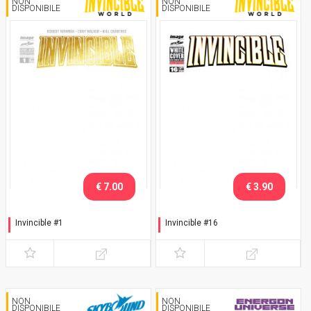
NON
NON
DISPONIBILE
DISPONIBILE
€ 7.00
€ 3.90
Invincible #1
Invincible #16
Variant white cover logo
Variant white cover
Oro
NON
NON
DISPONIBILE
DISPONIBILE