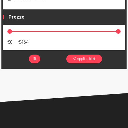
SKYBOUND
1
Green Valley
Prezzo
1
Outcast
€0
—
€464
Applica filtri