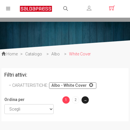
Registrati
Login
Home
>
Catalogo
>
Albo
>
White Cover
Filtri attivi:
CARATTERISTICHE
:
Albo - White Cover
Ordina per
1
2
→
(current)