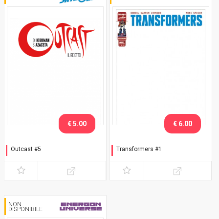
€ 5.00
€ 6.00
Outcast #5
Transformers #1
Ciò che si nasconde dentro
White Cover - Logo blu (I
- variant white cover
edition)
NON
DISPONIBILE