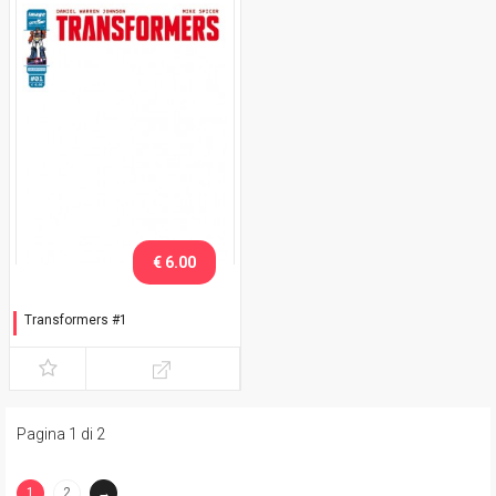
€ 6.00
Transformers #1
White Cover - Logo rosso (II
edition)
Pagina 1 di 2
1
2
→