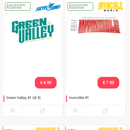
ACCEDI PER
ACCEDI PER
ACQUISTARE
ACQUISTARE
€ 4.90
€ 7.00
Green Valley #1 (di 9)
Invincible #1
Variant white cover
Variant white cover logo
Rosso