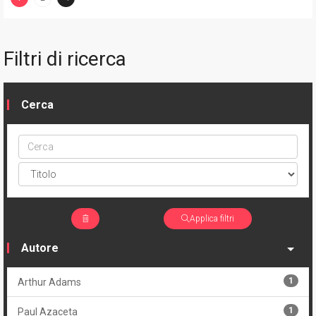
(current)
Filtri di ricerca
Cerca
Cerca
ptype
Applica filtri
Autore
1
Arthur Adams
1
Paul Azaceta