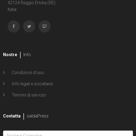
Shipwreck
42124 Reggio Emilia (RE)
Italia
1
Unholy Grail
6
ENERGON UNIVERSE
G.I. Joe
5
A Real American Hero
Nostre
Info
7
Edizione in albo
Condizioni d'uso
4
Edizione in volume
Info legali e societarie
12
Road to G.I. JOE
Termini di servizio
Transformers
29
Contatta
Edizione in albo
saldaPress
15
Edizione in volume