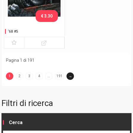
€ 3.30
‘68 #5
Pagina 1 di 191
1
2
3
4
…
191
→
(current)
Filtri di ricerca
Cerca