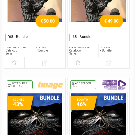
€ 50.00
€ 49.00
'68 - Bundle
'68 - Bundle
Serie completa
Serie completa
CARATTERISTICHE
COLLANA
CARATTERISTICHE
COLLANA
Catalogo
• Bundle
Catalogo
• Bundle
Serie
Serie
ACCEDI PER
ACCEDI CON
ACQUISTARE
CGN
SCONTO
SCONTO
43%
46%