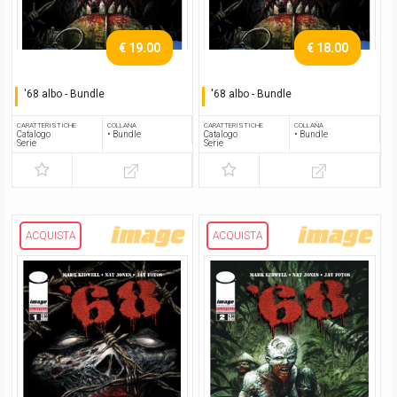
€ 19.00
€ 18.00
'68 albo - Bundle
'68 albo - Bundle
Serie completa
Serie completa
CARATTERISTICHE
COLLANA
CARATTERISTICHE
COLLANA
Catalogo
• Bundle
Catalogo
• Bundle
Serie
Serie
ACQUISTA
ACQUISTA