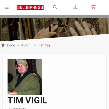
Registrati
Login
Home
>
Autori
>
Tim Vigil
TIM VIGIL
Disegnatore