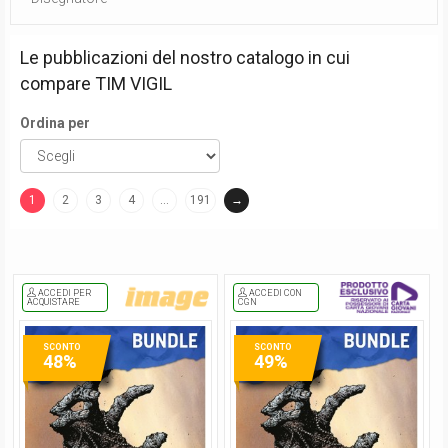
Le pubblicazioni del nostro catalogo in cui
compare
TIM VIGIL
Ordina per
1
2
3
4
…
191
→
(current)
ACCEDI PER
ACCEDI CON
ACQUISTARE
CGN
SCONTO
SCONTO
48%
49%