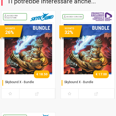
Ti potrebbe interessare anche...
ACCEDI PER
ACCEDI CON CGN
ACQUISTARE
SCONTO
SCONTO
26%
32%
€ 18.50
€ 17.00
Skybound X - Bundle
Skybound X - Bundle
Serie completa (regular)
Serie completa (regular)