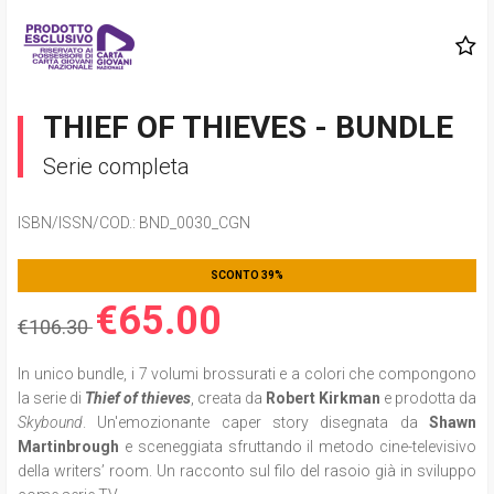
THIEF OF THIEVES - BUNDLE
Serie completa
ISBN/ISSN/COD.:
BND_0030_CGN
SCONTO 39%
€65.00
€106.30
In unico bundle, i 7 volumi brossurati e a colori che compongono
la serie di
Thief of thieves
,
creata da
Robert Kirkman
e prodotta da
Skybound
. Un'emozionante caper story disegnata da
Shawn
Martinbrough
e sceneggiata sfruttando il metodo cine-televisivo
della writers’ room
.
Un racconto sul filo del rasoio già in sviluppo