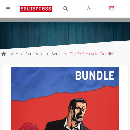
Registrati
Login
Home
>
Catalogo
>
Serie
>
Thief of thieves - Bundle