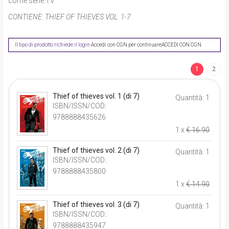
come serie TV.
CONTIENE:
THIEF OF THIEVES VOL. 1-7
Il tipo di prodotto richiede il login
Accedi con CGN per continuare
ACCEDI CON CGN
1
2
Thief of thieves vol. 1 (di 7)
Quantità: 1
ISBN/ISSN/COD.:
9788888435626
1 x
€ 16.90
Thief of thieves vol. 2 (di 7)
Quantità: 1
ISBN/ISSN/COD.:
9788888435800
1 x
€ 14.90
Thief of thieves vol. 3 (di 7)
Quantità: 1
ISBN/ISSN/COD.:
9788888435947