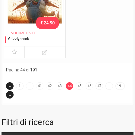
€ 24.90
VOLUME UNICO
Grizzlyshark
Variant
Pagina 44 di 191
←
1
…
41
42
43
44
45
46
47
…
191
(current)
→
Filtri di ricerca