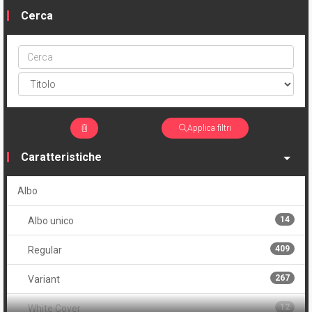
Cerca
Cerca
ptype
Applica filtri
Caratteristiche
Albo
14
Albo unico
409
Regular
267
Variant
12
White Cover