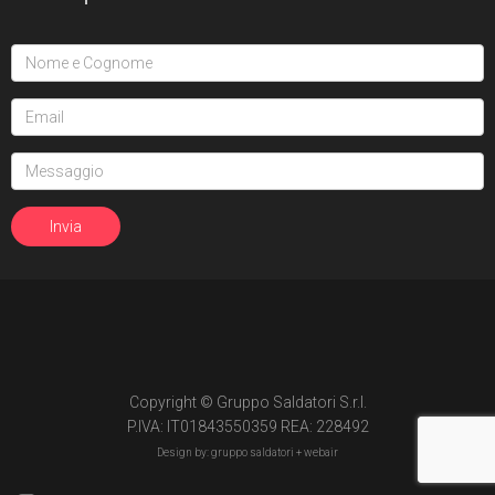
15
Edizione in volume
3
The Transformers (1984)
Void Rivals
3
Edizione in albo
8
Edizione in volume
FUORI COLLANA
1
An unkindness of ravens
4
Dirk Gently
Copyright © Gruppo Saldatori S.r.l.
2
Fumetti Timidi
P.IVA: IT01843550359 REA: 228492
Design by: gruppo saldatori +
webair
1
Il suicidio spiegato a mio figlio