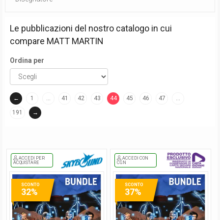
Le pubblicazioni del nostro catalogo in cui
compare
MATT MARTIN
Ordina per
←
1
…
41
42
43
44
45
46
47
…
(current)
191
→
ACCEDI PER
ACCEDI CON
ACQUISTARE
CGN
SCONTO
SCONTO
32%
37%