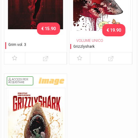
€ 15.90
€ 19.90
VOLUME UNICO
Grim vol. 3
Grizzlyshark
Voglia di vita
ACCEDI PER
ACQUISTARE