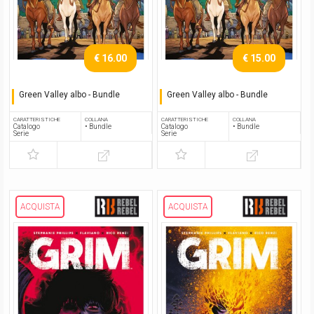
€ 16.00
€ 15.00
Green Valley albo - Bundle
Green Valley albo - Bundle
Premium pack
Premium pack
CARATTERISTICHE
COLLANA
CARATTERISTICHE
COLLANA
Catalogo
• Bundle
Catalogo
• Bundle
Serie
Serie
ACQUISTA
ACQUISTA