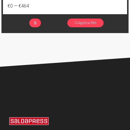
1
Eleanor e l'airone
€0
—
€464
4
Brossurato variant numerato
1
I Fratelli Dracula
177
Cartonato
Applica filtri
2
Jimmy's Bastards
117
Cartonato oversized
1
Lynn scende all'Inferno
15
Cartonato oversized variant
1
Mary Shelley, cacciatrice di mostri
6
Cartonato oversized variant numerato
1
Miskatonic
31
Cartonato variant
2
Pestilence
35
Cartonato variant numerato
1
Relay
7
Speciale
2
Replica
221
Volume unico
2
Rosso Profondo
4
Volume illustrato
3
Rough Riders