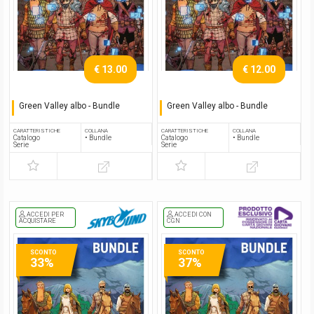
€ 13.00
€ 12.00
Green Valley albo - Bundle
Green Valley albo - Bundle
Serie completa - Regular
Serie completa - Regular
CARATTERISTICHE
COLLANA
CARATTERISTICHE
COLLANA
Catalogo
• Bundle
Catalogo
• Bundle
Serie
Serie
ACCEDI PER
ACCEDI CON
ACQUISTARE
CGN
SCONTO
SCONTO
33%
37%