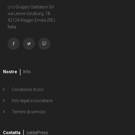
1
Second Sight
c/o Gruppo Saldatori Srl
via Leone Ginzburg, 18
1
Shipwreck
42124 Reggio Emilia (RE)
Italia
1
Unholy Grail
6
ENERGON UNIVERSE
G.I. Joe
5
A Real American Hero
Nostre
Info
7
Edizione in albo
Condizioni d'uso
4
Edizione in volume
Info legali e societarie
12
Road to G.I. JOE
Termini di servizio
Transformers
29
Contatta
Edizione in albo
saldaPress