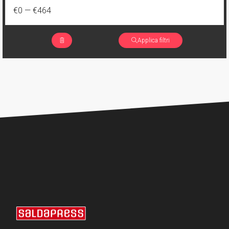
1
Eleanor e l'airone
€0
—
€464
4
Brossurato variant numerato
1
I Fratelli Dracula
177
Cartonato
Applica filtri
2
Jimmy's Bastards
117
Cartonato oversized
1
Lynn scende all'Inferno
15
Cartonato oversized variant
1
Mary Shelley, cacciatrice di mostri
6
Cartonato oversized variant numerato
1
Miskatonic
31
Cartonato variant
2
Pestilence
35
Cartonato variant numerato
1
Relay
7
Speciale
2
Replica
221
Volume unico
2
Rosso Profondo
4
Volume illustrato
3
Rough Riders