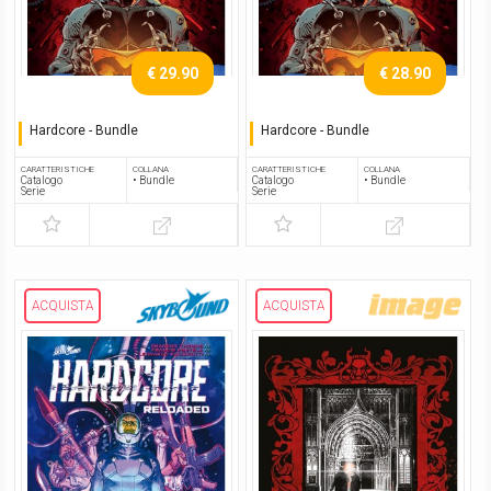
€ 29.90
€ 28.90
Hardcore - Bundle
Hardcore - Bundle
Serie completa
Serie completa
CARATTERISTICHE
COLLANA
CARATTERISTICHE
COLLANA
Catalogo
• Bundle
Catalogo
• Bundle
Serie
Serie
ACQUISTA
ACQUISTA