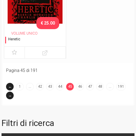
€ 25.00
VOLUME UNICO
Heretic
Variant Exclusive LC&G
2025
Pagina 45 di 191
←
1
…
42
43
44
45
46
47
48
…
191
(current)
→
Filtri di ricerca