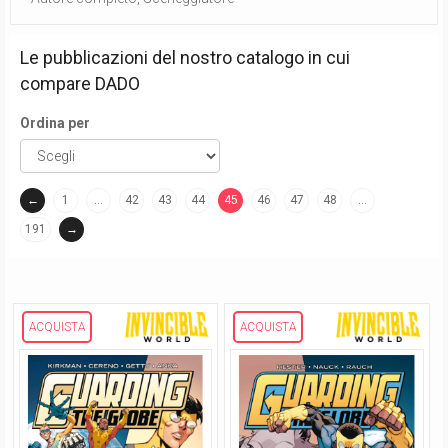
Le pubblicazioni del nostro catalogo in cui
compare
DADO
Ordina per
←
1
…
42
43
44
45
46
47
48
…
(current)
191
→
ACQUISTA
ACQUISTA