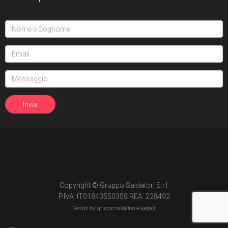
15
Edizione in volume
3
The Transformers (1984)
Void Rivals
3
Edizione in albo
8
Edizione in volume
FUORI COLLANA
1
An unkindness of ravens
4
Dirk Gently
Copyright © Gruppo Saldatori S.r.l.
2
Fumetti Timidi
P.IVA: IT01843550359 REA: 228492
Design by: gruppo saldatori +
webair
1
Il suicidio spiegato a mio figlio