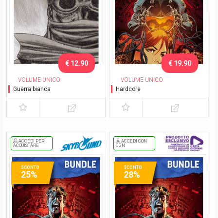
€ 12.90
€ 19.90
VOLUME UNICO
VOLUME UNICO
Guerra bianca
Hardcore
ACCEDI PER
ACCEDI CON
ACQUISTARE
CGN
SCONTO
SCONTO
25%
28%