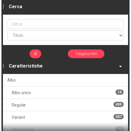
Cerca
Cerca
ptype
Applica filtri
Caratteristiche
Albo
14
Albo unico
409
Regular
267
Variant
12
White Cover