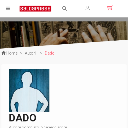
Registrati
Login
Home
>
Autori
>
Dado
DADO
Autore completo, Sceneggiatore