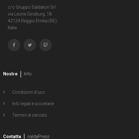
1
Second Sight
c/o Gruppo Saldatori Srl
via Leone Ginzburg, 18
1
Shipwreck
42124 Reggio Emilia (RE)
Italia
1
Unholy Grail
6
ENERGON UNIVERSE
G.I. Joe
5
A Real American Hero
Nostre
Info
7
Edizione in albo
Condizioni d'uso
4
Edizione in volume
Info legali e societarie
12
Road to G.I. JOE
Termini di servizio
Transformers
29
Contatta
Edizione in albo
saldaPress