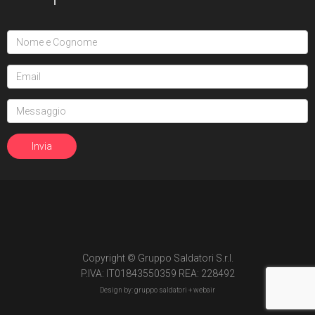
Copyright © Gruppo Saldatori S.r.l.
P.IVA: IT01843550359 REA: 228492
Design by: gruppo saldatori +
webair