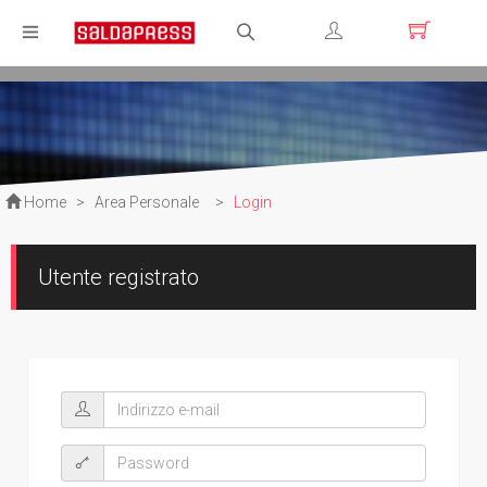
Registrati
Login
Home
>
Area Personale
>
Login
Utente registrato