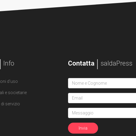
Info
Contatta
saldaPress
oni d'uso
ali e societarie
di servizio