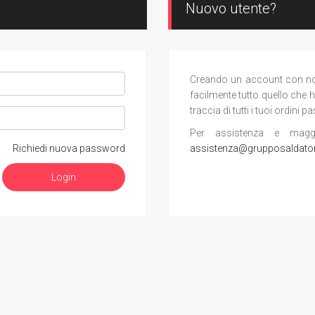
Nuovo utente?
Creando un account con noi, 
facilmente tutto quello che h
traccia di tutti i tuoi ordini pa
Per assistenza e maggior
Richiedi nuova password
assistenza@grupposaldato