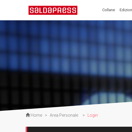
Collane
Edizion
Home
>
Area Personale
>
Login