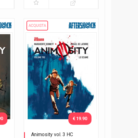
ACQUISTA
90
€ 19.90
Animosity vol. 3 HC