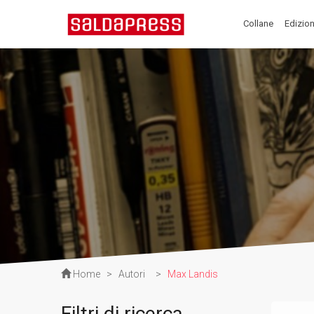
Collane
Edizion
Home
>
Autori
>
Max Landis
Filtri di ricerca