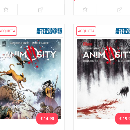
Il drago
Lo sciame
ACQUISTA
ACQUISTA
€ 14.90
€ 19.