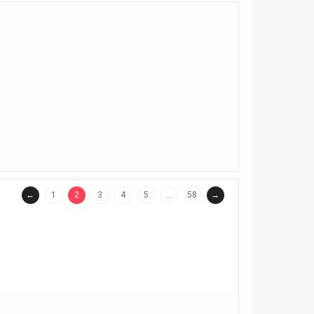
←
1
2
3
4
5
…
58
→
(current)