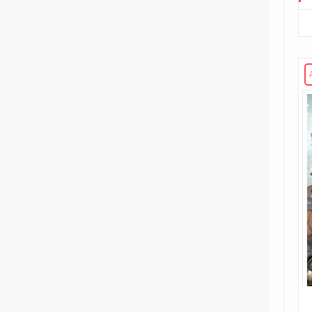
221
Volume unico
2
Rosso Profondo
4
Volume illustrato
3
Rough Riders
1
Second Sight
1
Shipwreck
1
Unholy Grail
6
ENERGON UNIVERSE
G.I. Joe
5
A Real American Hero
7
Edizione in albo
4
Edizione in volume
12