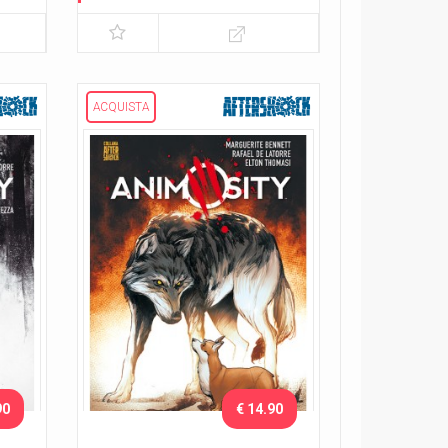
Lo sciame
ACQUISTA
90
€ 14.90