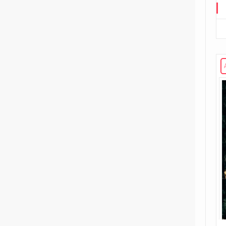
Road to G.I. JOE
Transformers
29
Edizione in albo
15
Edizione in volume
3
The Transformers (1984)
Void Rivals
3
Edizione in albo
8
Edizione in volume
FUORI COLLANA
1
An unkindness of ravens
4
Dirk Gently