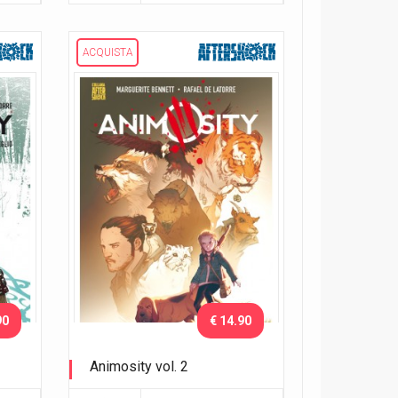
ACQUISTA
90
€ 14.90
Animosity vol. 2
Il drago