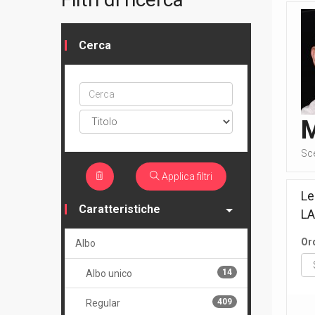
Cerca
Cerca
ptype
Sc
Applica filtri
Le
Caratteristiche
LA
Or
Albo
14
Albo unico
409
Regular