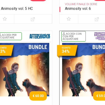
VOLUME FINALE DI SERIE
Animosity vol. 5 HC
Animosity vol. 6
Il dio degli animali
Il re del Texas
ACCEDI CON
ACCEDI PER
CGN PER
ACQUISTARE
ACQUISTARE
CONTO
SCONTO
33%
34%
€ 60.00
€ 59.