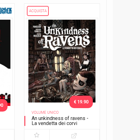
ACQUISTA
€ 19.90
90
VOLUME UNICO
An unkindness of ravens -
La vendetta dei corvi