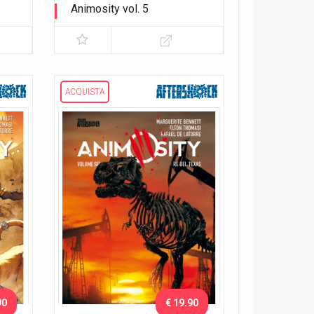
Animosity vol. 5
Il dio degli animali
ACQUISTA
90
€ 19.90