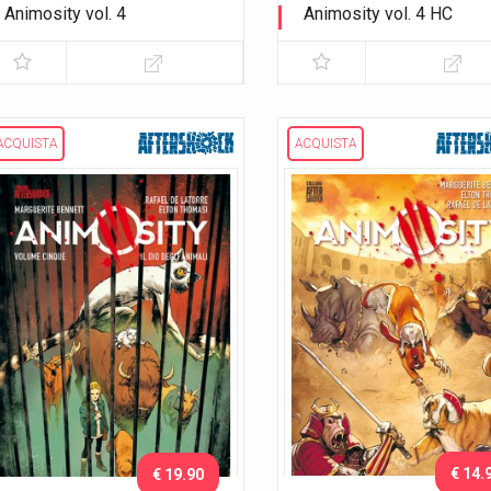
Animosity vol. 4
Animosity vol. 4 HC
La città fortezza
La città fortezza
ACQUISTA
ACQUISTA
€ 14.
€ 19.90