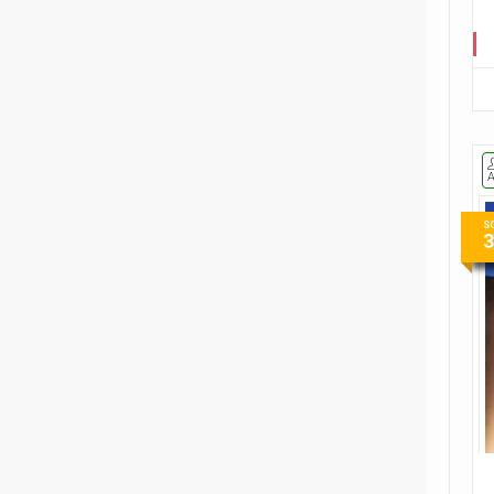
2
Fumetti Timidi
1
Il suicidio spiegato a mio figlio
1
L'almanacco dei fumetti della
Gleba
1
Le ragazzine stanno
perdendo...
S
9
Le storie di guerra di Garth
Ennis
1
Player versus Player
1
Re in incognito
1
The Last Temptation
1
The Meatball Family