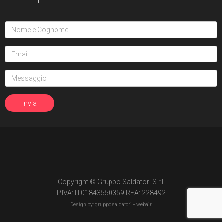
Copyright © Gruppo Saldatori S.r.l.
P.IVA: IT01843550359 REA: 228492
Design by: gruppo saldatori +
webair