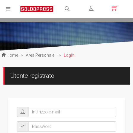
Registrati
Login
Home
>
Area Personale
>
Login
Utente registrato