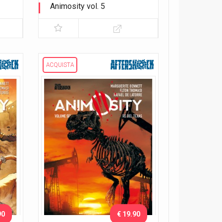
Animosity vol. 5
Il dio degli animali
ACQUISTA
90
€ 19.90