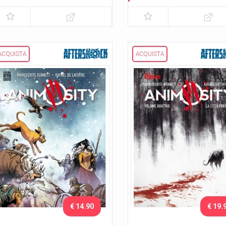
Il drago
Lo sciame
ACQUISTA
ACQUISTA
€ 14.90
€ 19.