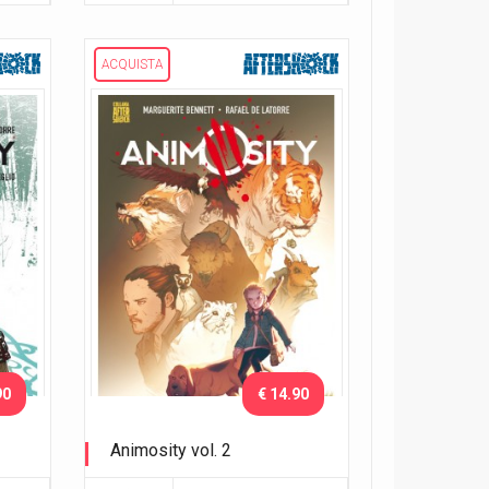
ACQUISTA
90
€ 14.90
Animosity vol. 2
Il drago