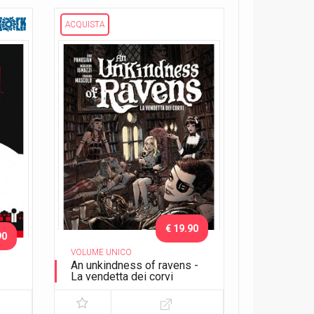
ACQUISTA
€ 19.90
90
VOLUME UNICO
An unkindness of ravens -
La vendetta dei corvi