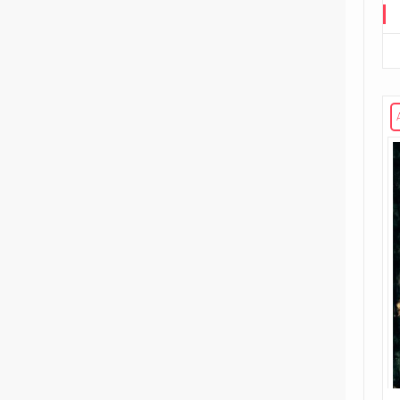
Road to G.I. JOE
Transformers
29
Edizione in albo
15
Edizione in volume
3
The Transformers (1984)
Void Rivals
3
Edizione in albo
8
Edizione in volume
FUORI COLLANA
1
An unkindness of ravens
4
Dirk Gently