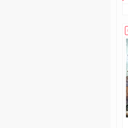
221
Volume unico
2
Rosso Profondo
4
Volume illustrato
3
Rough Riders
1
Second Sight
1
Shipwreck
1
Unholy Grail
6
ENERGON UNIVERSE
G.I. Joe
5
A Real American Hero
7
Edizione in albo
4
Edizione in volume
12