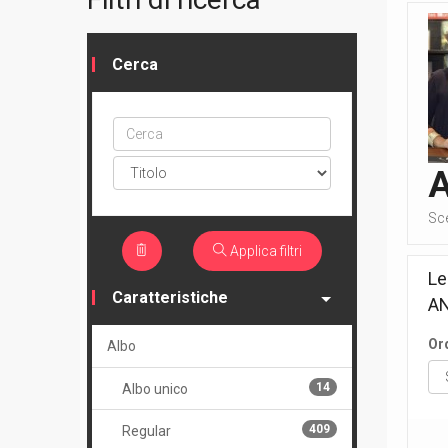
Cerca
Cerca
ptype
Sc
Applica filtri
Le
Caratteristiche
A
Or
Albo
14
Albo unico
409
Regular