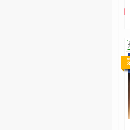
2
Fumetti Timidi
1
Il suicidio spiegato a mio figlio
1
L'almanacco dei fumetti della
Gleba
1
Le ragazzine stanno
perdendo...
S
9
Le storie di guerra di Garth
Ennis
1
Player versus Player
1
Re in incognito
1
The Last Temptation
1
The Meatball Family