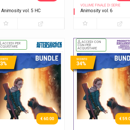
VOLUME FINALE DI SERIE
Animosity vol. 5 HC
Animosity vol. 6
Il dio degli animali
Il re del Texas
ACCEDI CON
ACCEDI PER
CGN PER
ACQUISTARE
ACQUISTARE
CONTO
SCONTO
33%
34%
€ 60.00
€ 59.