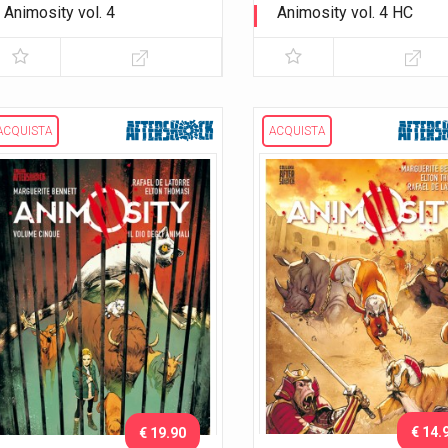
Animosity vol. 4
Animosity vol. 4 HC
La città fortezza
La città fortezza
ACQUISTA
ACQUISTA
€ 14.
€ 19.90