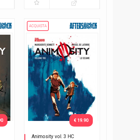
ACQUISTA
90
€ 19.90
Animosity vol. 3 HC