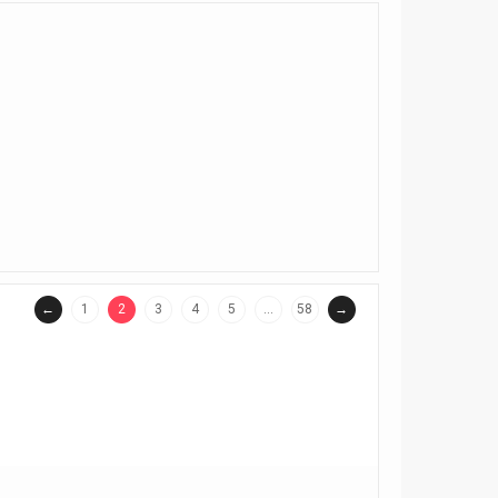
←
1
2
3
4
5
…
58
→
(current)