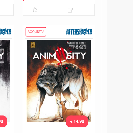
Lo sciame
ACQUISTA
90
€ 14.90