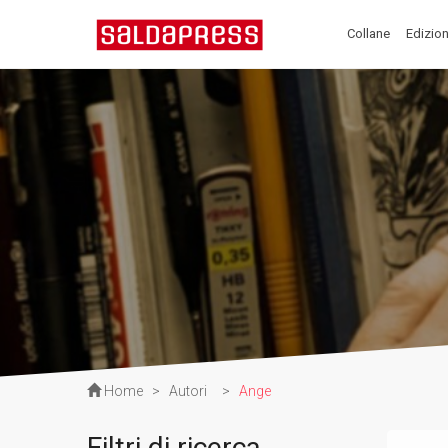
Collane
Edizion
Home
>
Autori
>
Ange
Filtri di ricerca