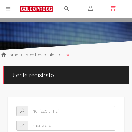
Registrati
Login
Home
>
Area Personale
>
Login
Utente registrato