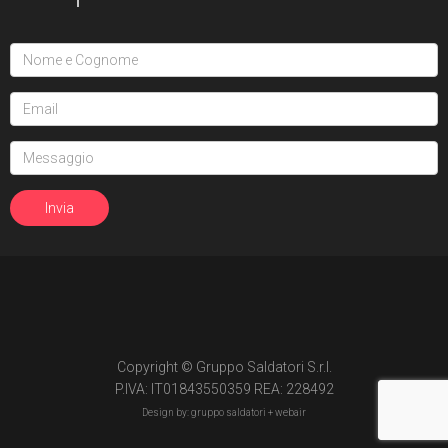
Copyright © Gruppo Saldatori S.r.l.
P.IVA: IT01843550359 REA: 228492
Design by: gruppo saldatori +
webair