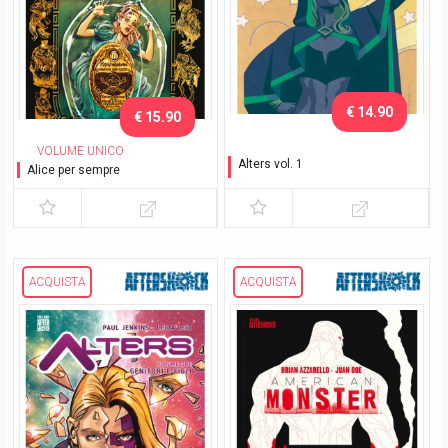
€ 14.90
€ 15.90
VOLUME UNICO
Alters vol. 1
Alice per sempre
La storia di Chalice
ACQUISTA
ACQUISTA