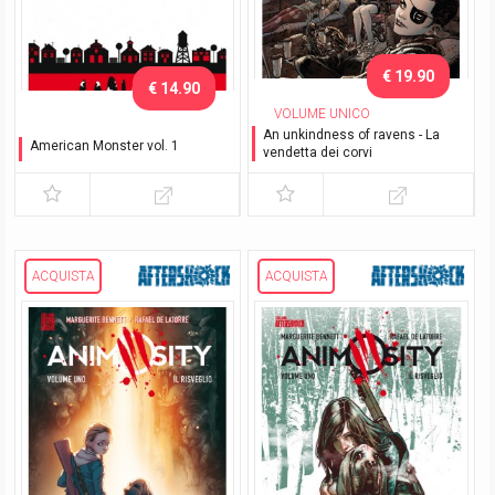
€ 19.90
€ 14.90
VOLUME UNICO
An unkindness of ravens - La
American Monster vol. 1
vendetta dei corvi
Dolce casa
ACQUISTA
ACQUISTA