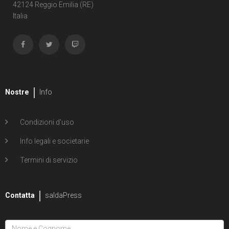
Shipwreck
42124 Reggio Emilia (RE)
Italia
1
Unholy Grail
6
ENERGON UNIVERSE
G.I. Joe
5
A Real American Hero
Nostre
Info
7
Edizione in albo
Condizioni d'uso
4
Edizione in volume
Info legali e societarie
12
Road to G.I. JOE
Termini di servizio
Transformers
29
Contatta
Edizione in albo
saldaPress
15
Edizione in volume