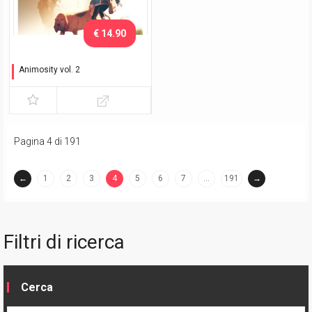
€ 14.90
Animosity vol. 2
Il drago
Pagina 4 di 191
←
1
2
3
4
5
6
7
…
191
→
(current)
Filtri di ricerca
Cerca