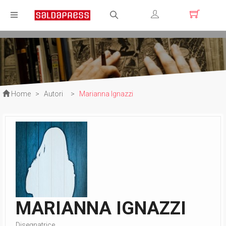
Registrati
Login
Home
>
Autori
>
Marianna Ignazzi
MARIANNA IGNAZZI
Disegnatrice