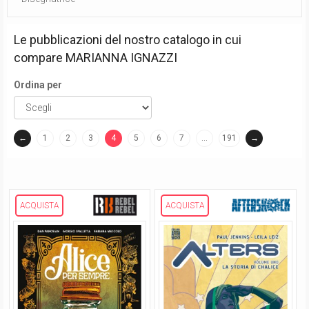
Le pubblicazioni del nostro catalogo in cui
compare
MARIANNA IGNAZZI
Ordina per
←
1
2
3
4
5
6
7
…
191
→
(current)
ACQUISTA
ACQUISTA