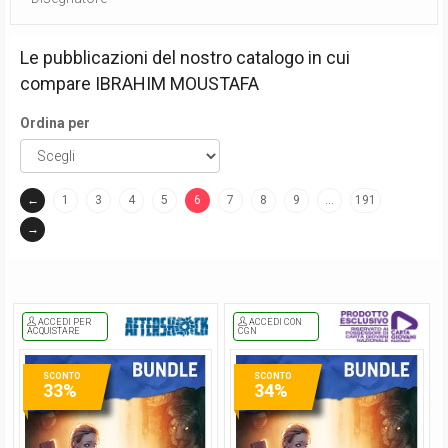
Le pubblicazioni del nostro catalogo in cui
compare
IBRAHIM MOUSTAFA
Ordina per
←
1
3
4
5
6
7
8
9
…
191
(current)
→
ACCEDI PER
ACCEDI CON
ACQUISTARE
CGN
SCONTO
SCONTO
33%
34%