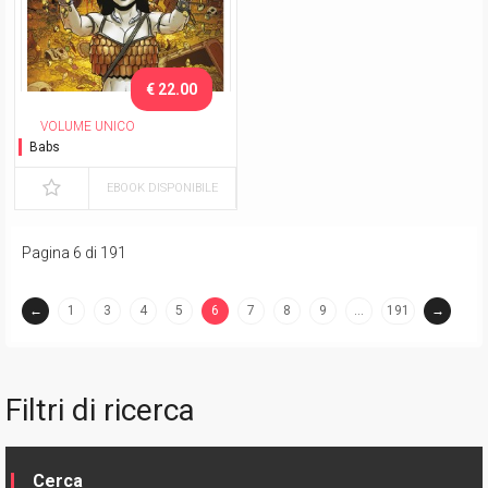
€ 22.00
VOLUME UNICO
Babs
EBOOK DISPONIBILE
Pagina 6 di 191
←
1
3
4
5
6
7
8
9
…
191
→
(current)
Filtri di ricerca
Cerca