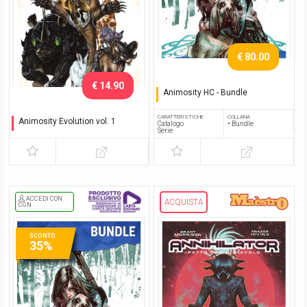
€ 80.00
€ 14.90
Animosity HC - Bundle
Serie completa
CARATTERISTICHE
COLLANA
Animosity Evolution vol. 1
Catalogo
• Bundle
Serie
Mondo nuovo
ACCEDI CON
ACQUISTA
CGN
SCONTO
35%