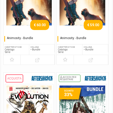
€ 60.00
€ 59.00
Animosity - Bundle
Animosity - Bundle
Serie completa
Serie completa
CARATTERISTICHE
COLLANA
CARATTERISTICHE
COLLANA
Catalogo
• Bundle
Catalogo
• Bundle
Serie
Serie
ACCEDI PER
ACQUISTA
ACQUISTARE
SCONTO
33%