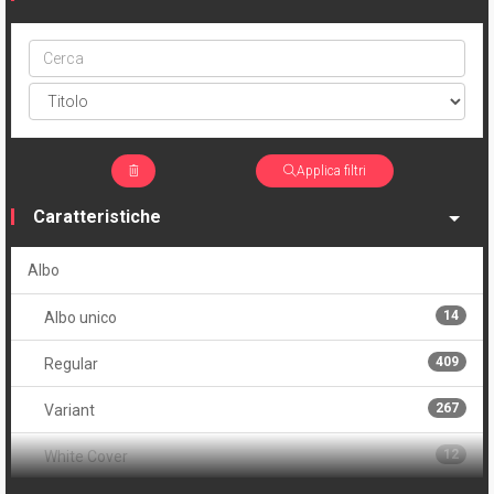
Cerca
ptype
Applica filtri
Caratteristiche
Albo
14
Albo unico
409
Regular
267
Variant
12
White Cover