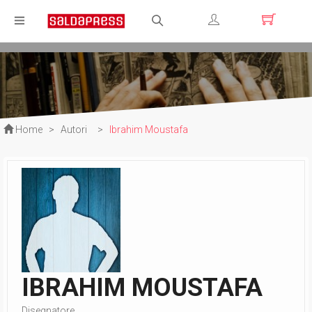
Registrati
Login
Home
>
Autori
>
Ibrahim Moustafa
IBRAHIM MOUSTAFA
Disegnatore