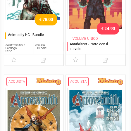
€ 78.00
€ 24.90
Animosity HC - Bundle
VOLUME UNICO
Serie completa
Annihilator - Patto con il
CARATTERISTICHE
COLLANA
Catalogo
• Bundle
diavolo
Serie
ACQUISTA
ACQUISTA