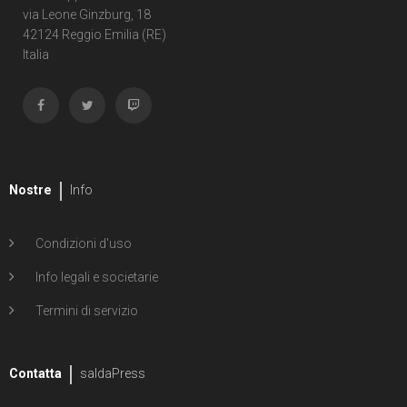
via Leone Ginzburg, 18
1
Shipwreck
42124 Reggio Emilia (RE)
Italia
1
Unholy Grail
6
ENERGON UNIVERSE
G.I. Joe
5
A Real American Hero
Nostre
Info
7
Edizione in albo
Condizioni d'uso
4
Edizione in volume
Info legali e societarie
12
Road to G.I. JOE
Termini di servizio
Transformers
29
Contatta
Edizione in albo
saldaPress