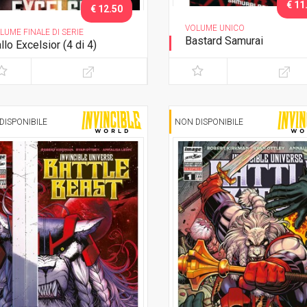
€ 11
€ 12.50
VOLUME UNICO
LUME FINALE DI SERIE
Bastard Samurai
llo Excelsior (4 di 4)
Samurai Noir
DISPONIBILE
NON DISPONIBILE