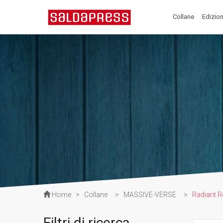
Collane
Edizion
Home
>
Collane
>
MASSIVE-VERSE
>
Radiant R
Filtri di ricerca