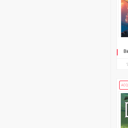
15
Bruce Brown
2
Dan Brown
4
Garry Brown
15
Frédéric Brrémaud
12
Ed Brubaker
Bi
Ri
1
Dave Bullock
13
Cullen Bunn
ACQ
9
Chris Burnham
2
Keith Burns
1
Dan Burr
1
Jacen Burrows