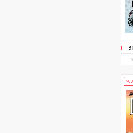
2
Mike Bowden
1
Pippa Bowland
2
Russ Braun
Bi
4
Heather Breckel
19
Elizabeth Breitweiser
1
Dan Brereton
ACQ
26
Andrei Bressan
4
Ed Brisson
2
Matt Broome
1
Andrew Brown