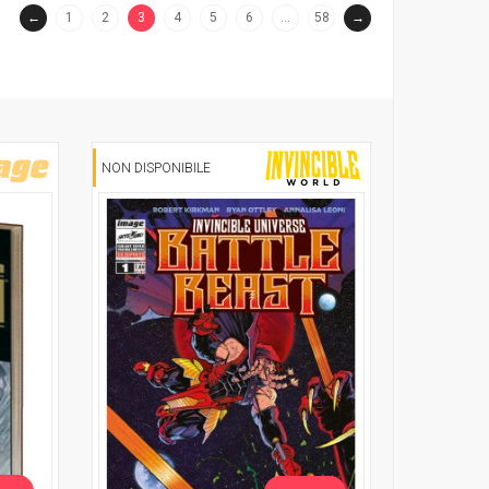
←
1
2
3
4
5
6
…
58
→
(current)
NON DISPONIBILE