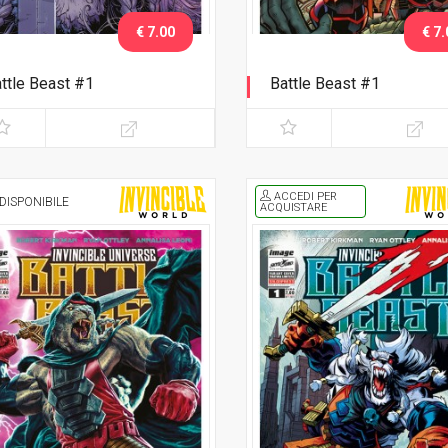
€ 7.00
€ 7.
ttle Beast #1
Battle Beast #1
clusiva Comicon Bergamo
Esclusiva Nerd Show Mode
25
2025
ACCEDI PER
DISPONIBILE
ACQUISTARE