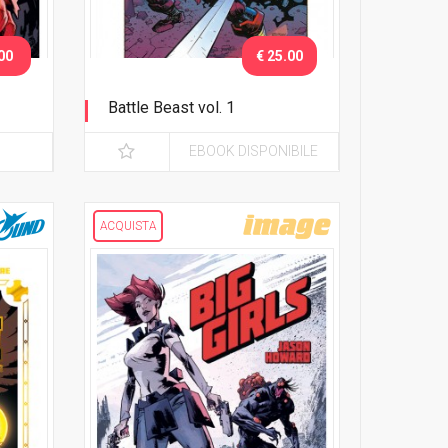
00
€ 25.00
Battle Beast vol. 1
Sangue e gloria
EBOOK DISPONIBILE
ACQUISTA