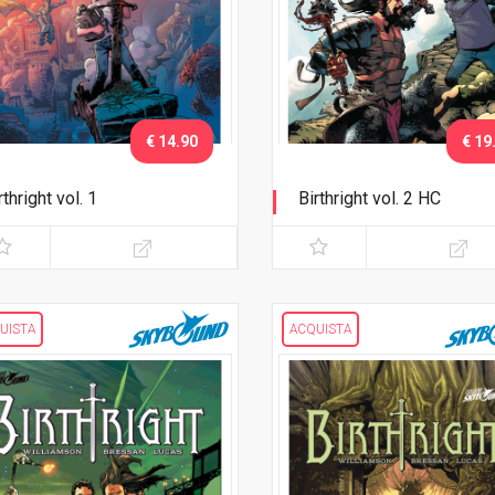
€ 14.90
€ 19
rthright vol. 1
Birthright vol. 2 HC
torno a casa
Il richiamo dell'avventura
UISTA
ACQUISTA