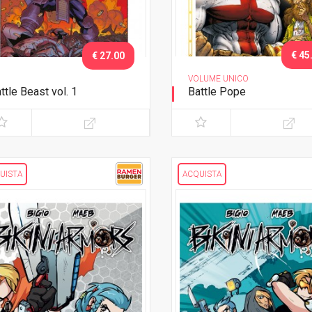
€ 45
€ 27.00
VOLUME UNICO
ttle Beast vol. 1
Battle Pope
ngue e gloria - Variant
L'immacolata Collezione
clusive
UISTA
ACQUISTA