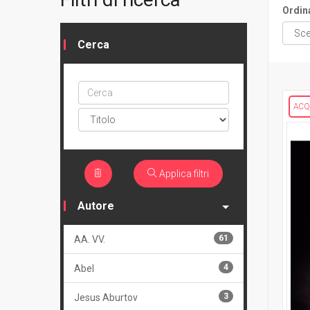
Ordin
Cerca
Cerca
ptype
ACQ
Applica filtri
Autore
61
AA. VV.
4
Abel
3
Jesus Aburtov