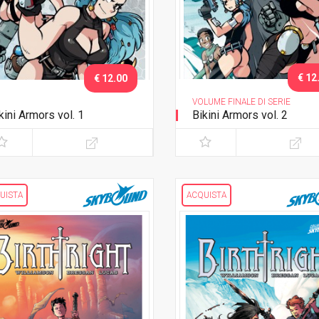
€ 12
€ 12.00
VOLUME FINALE DI SERIE
kini Armors vol. 1
Bikini Armors vol. 2
UISTA
ACQUISTA