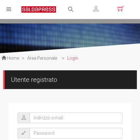
Registrati
Login
Home
>
Area Personale
>
Login
Utente registrato