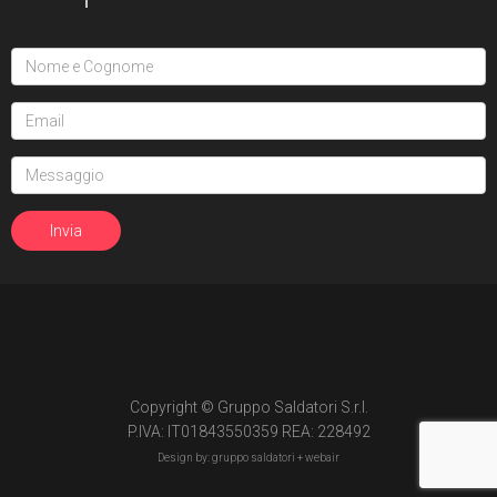
Copyright © Gruppo Saldatori S.r.l.
P.IVA: IT01843550359 REA: 228492
Design by: gruppo saldatori +
webair