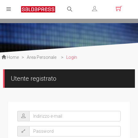
Registrati
Login
Home
>
Area Personale
>
Login
Utente registrato