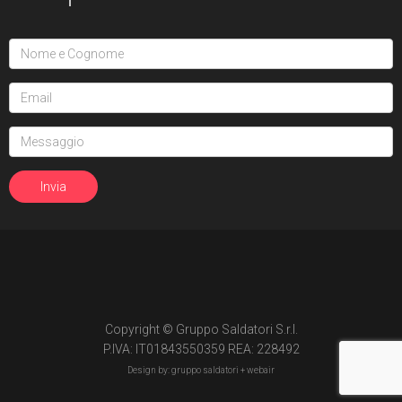
Copyright © Gruppo Saldatori S.r.l.
P.IVA: IT01843550359 REA: 228492
Design by: gruppo saldatori +
webair