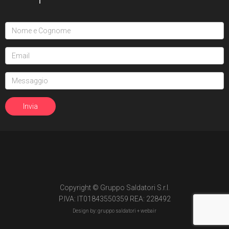
Copyright © Gruppo Saldatori S.r.l.
P.IVA: IT01843550359 REA: 228492
Design by: gruppo saldatori +
webair