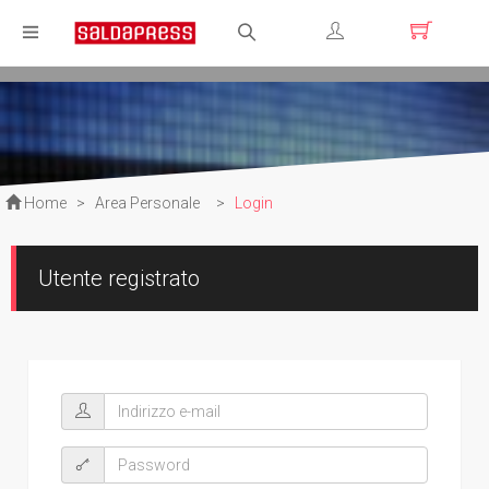
Registrati
Login
Home
>
Area Personale
>
Login
Utente registrato