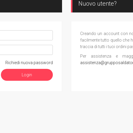
Nuovo utente?
Creando un account con noi, 
facilmente tutto quello che h
traccia di tutti i tuoi ordini pa
Per assistenza e maggior
Richiedi nuova password
assistenza@grupposaldato