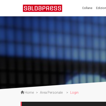
Collane
Edizion
Home
>
Area Personale
>
Login