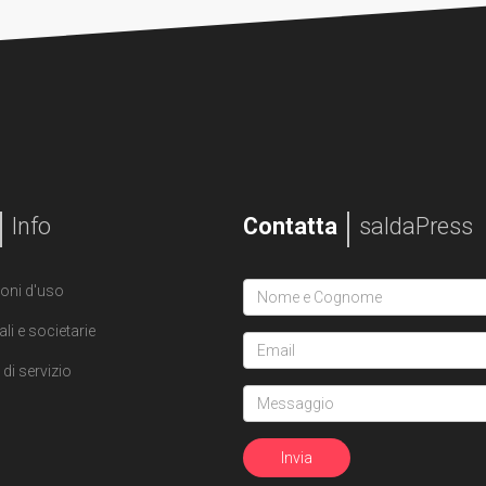
Info
Contatta
saldaPress
oni d'uso
ali e societarie
di servizio