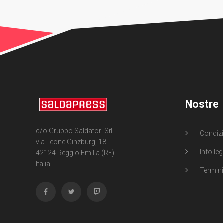
Nostre
c/o Gruppo Saldatori Srl
Condizi
via Leone Ginzburg, 18
Info leg
42124 Reggio Emilia (RE)
Italia
Termini 