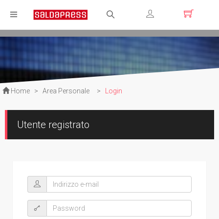
Registrati
Login
Home
>
Area Personale
>
Login
Utente registrato