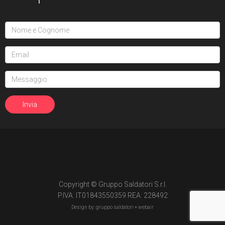
Copyright © Gruppo Saldatori S.r.l.
P.IVA: IT01843550359 REA: 228492
Design by: gruppo saldatori +
webair