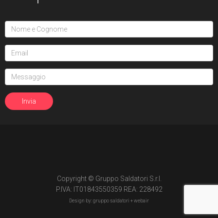
Copyright © Gruppo Saldatori S.r.l.
P.IVA: IT01843550359 REA: 228492
Design by: gruppo saldatori +
webair