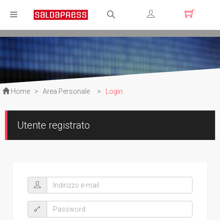
Registrati
Login
Home
>
Area Personale
>
Login
Utente registrato