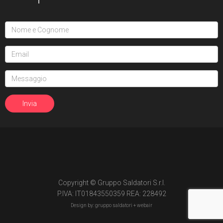
Copyright © Gruppo Saldatori S.r.l.
P.IVA: IT01843550359 REA: 228492
Design by: gruppo saldatori +
webair