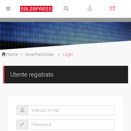
Registrati
Login
Home
>
Area Personale
>
Login
Utente registrato