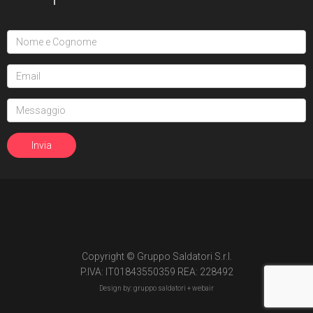
Copyright © Gruppo Saldatori S.r.l.
P.IVA: IT01843550359 REA: 228492
Design by: gruppo saldatori +
webair