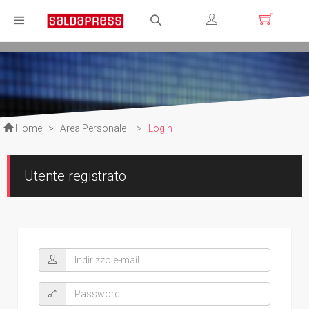
Registrati
Login
Home
>
Area Personale
>
Login
Utente registrato