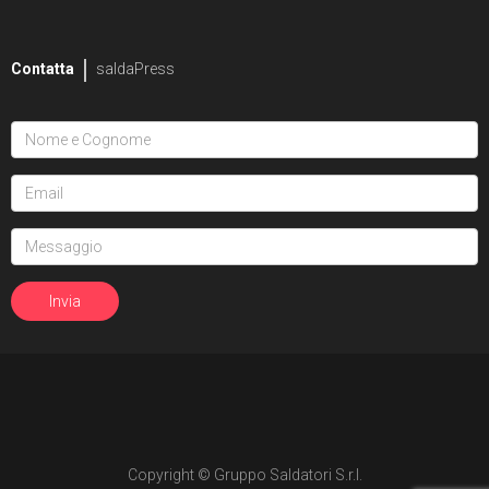
2
Mike Bowden
Contatta
saldaPress
1
Pippa Bowland
2
Russ Braun
4
Heather Breckel
19
Elizabeth Breitweiser
1
Dan Brereton
26
Andrei Bressan
4
Ed Brisson
2
Matt Broome
1
Andrew Brown
Copyright © Gruppo Saldatori S.r.l.