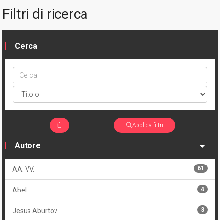
Filtri di ricerca
Cerca
Cerca
ptype
Applica filtri
Autore
61
AA. VV.
4
Abel
3
Jesus Aburtov