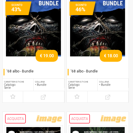
SCONTO
SCONTO
43%
46%
€ 19.00
€ 18.00
'68 albo - Bundle
'68 albo - Bundle
Serie completa
Serie completa
CARATTERISTICHE
COLLANA
CARATTERISTICHE
COLLANA
Catalogo
• Bundle
Catalogo
• Bundle
Serie
Serie
ACQUISTA
ACQUISTA