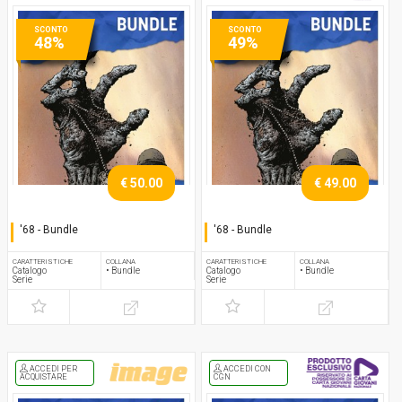
SCONTO
SCONTO
48%
49%
€ 50.00
€ 49.00
'68 - Bundle
'68 - Bundle
Serie completa
Serie completa
CARATTERISTICHE
COLLANA
CARATTERISTICHE
COLLANA
Catalogo
• Bundle
Catalogo
• Bundle
Serie
Serie
ACCEDI PER
ACCEDI CON
ACQUISTARE
CGN