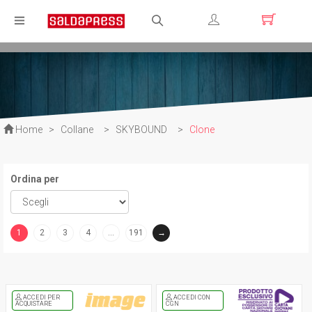
Registrati
Login
Home
>
Collane
>
SKYBOUND
>
Clone
Ordina per
1
2
3
4
…
191
→
(current)
ACCEDI PER
ACCEDI CON
ACQUISTARE
CGN