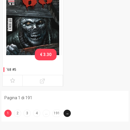
€ 3.30
‘68 #5
Pagina 1 di 191
1
2
3
4
…
191
→
(current)