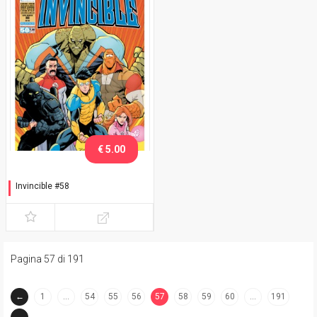
€ 5.00
Invincible #58
Variant Lucca C&G 2018
Ottley
Pagina 57 di 191
←
1
…
54
55
56
57
58
59
60
…
191
(current)