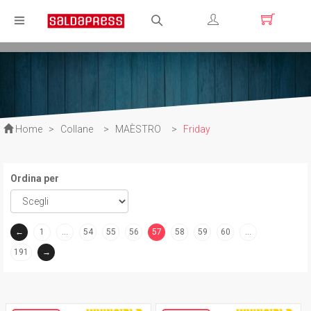
Registrati
Login
Home
>
Collane
>
MAÈSTRO
>
Friday
Ordina per
←
1
…
54
55
56
57
58
59
60
…
(current)
191
→