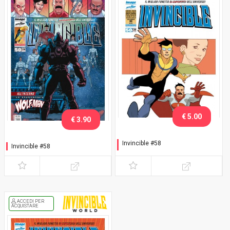
€ 5.00
€ 3.90
Invincible #58
Invincible #58
Variant Lucca C&G 2018
Walker
ACCEDI PER
ACQUISTARE