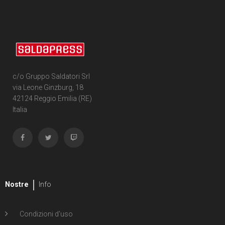
177
Cartonato
4
Bengal
117
Cartonato oversized
13
Marguerite Bennett
15
Cartonato oversized variant
1
Lee Bermejo
6
Cartonato oversized variant numerato
c/o Gruppo Saldatori Srl
11
Federico Bertolucci
via Leone Ginzburg, 18
31
Cartonato variant
42124 Reggio Emilia (RE)
1
Giacomo "Keison" Bevilacqua
Italia
35
Cartonato variant numerato
2
Bigio
7
Speciale
2
Simon Bisley
221
Volume unico
1
Adrian Bloch
4
Volume illustrato
Nostre
Info
2
J. Bone
8
Massimo Bonfatti
Condizioni d'uso