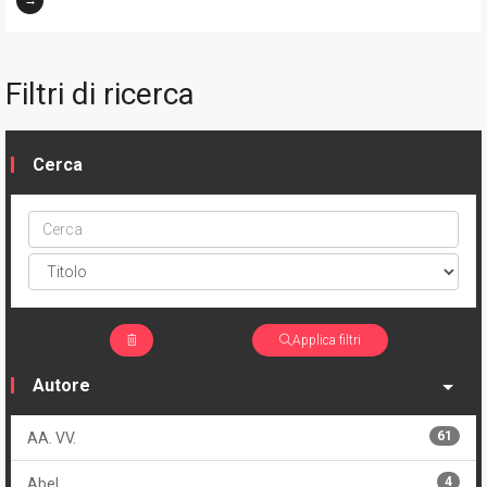
→
Filtri di ricerca
Cerca
Cerca
ptype
Applica filtri
Autore
61
AA. VV.
4
Abel