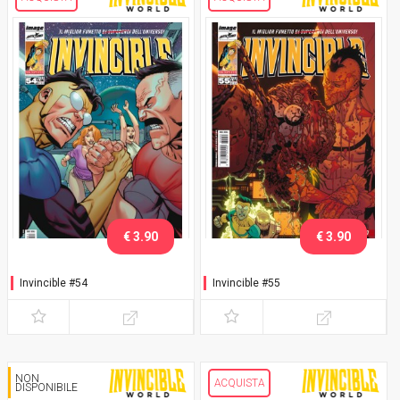
€ 3.90
€ 3.90
Invincible #54
Invincible #55
NON
ACQUISTA
DISPONIBILE