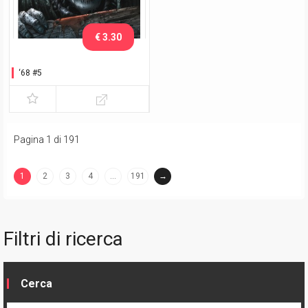
€ 3.30
‘68 #5
Pagina 1 di 191
1
2
3
4
…
191
→
(current)
Filtri di ricerca
Cerca