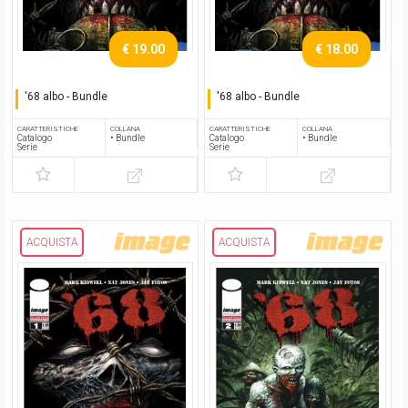
€ 19.00
€ 18.00
'68 albo - Bundle
'68 albo - Bundle
Serie completa
Serie completa
CARATTERISTICHE
COLLANA
CARATTERISTICHE
COLLANA
Catalogo
• Bundle
Catalogo
• Bundle
Serie
Serie
ACQUISTA
ACQUISTA