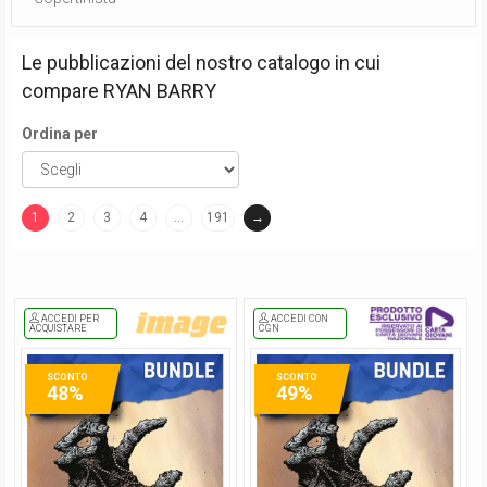
Le pubblicazioni del nostro catalogo in cui
compare
RYAN BARRY
Ordina per
1
2
3
4
…
191
→
(current)
ACCEDI PER
ACCEDI CON
ACQUISTARE
CGN
SCONTO
SCONTO
48%
49%