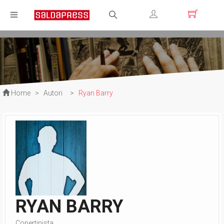
Registrati
Login
Home
>
Autori
>
Ryan Barry
RYAN BARRY
Copertinista