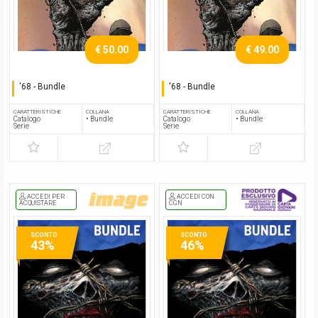
€ 50.00
€ 49.00
'68 - Bundle
'68 - Bundle
Serie completa
Serie completa
CARATTERISTICHE
COLLANA
CARATTERISTICHE
COLLANA
Catalogo
• Bundle
Catalogo
• Bundle
Serie
Serie
ACCEDI PER
ACCEDI CON
ACQUISTARE
CGN
SCONTO
SCONTO
43%
46%