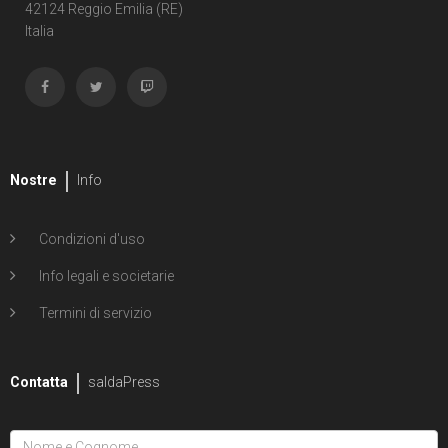
Shipwreck
42124 Reggio Emilia (RE)
Italia
1
Unholy Grail
6
ENERGON UNIVERSE
G.I. Joe
5
A Real American Hero
Nostre
Info
7
Edizione in albo
Condizioni d'uso
4
Edizione in volume
Info legali e societarie
12
Road to G.I. JOE
Termini di servizio
Transformers
29
Contatta
Edizione in albo
saldaPress
15
Edizione in volume