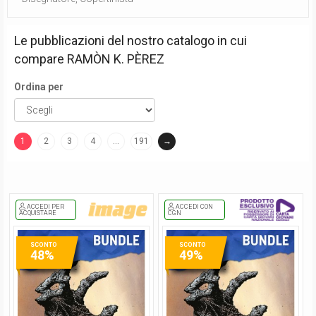
Le pubblicazioni del nostro catalogo in cui
compare
RAMÒN K. PÈREZ
Ordina per
1
2
3
4
…
191
→
(current)
ACCEDI PER
ACCEDI CON
ACQUISTARE
CGN
SCONTO
SCONTO
48%
49%