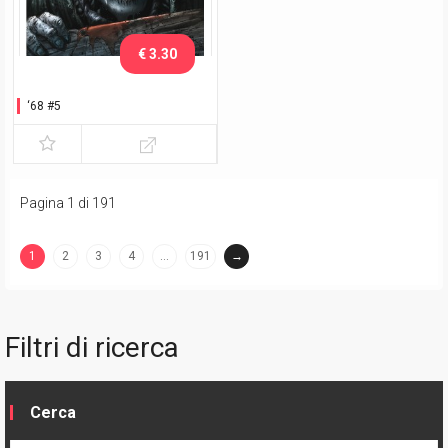
€ 3.30
‘68 #5
Pagina 1 di 191
1
2
3
4
…
191
→
(current)
Filtri di ricerca
Cerca