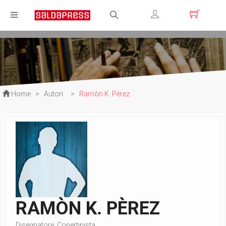
Registrati
Login
Home
>
Autori
>
Ramòn K. Pèrez
RAMÒN K. PÈREZ
Disegnatore, Copertinista