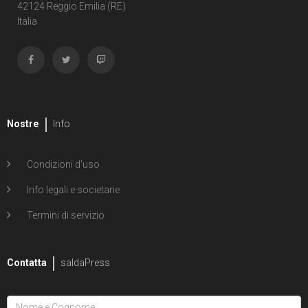
Shipwreck
42124 Reggio Emilia (RE)
Italia
1
Unholy Grail
6
ENERGON UNIVERSE
G.I. Joe
5
A Real American Hero
Nostre
Info
7
Edizione in albo
Condizioni d'uso
4
Edizione in volume
Info legali e societarie
12
Road to G.I. JOE
Termini di servizio
Transformers
29
Contatta
Edizione in albo
saldaPress
15
Edizione in volume