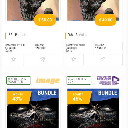
€ 50.00
€ 49.00
'68 - Bundle
'68 - Bundle
Serie completa
Serie completa
CARATTERISTICHE
COLLANA
CARATTERISTICHE
COLLANA
Catalogo
• Bundle
Catalogo
• Bundle
Serie
Serie
ACCEDI PER
ACCEDI CON
ACQUISTARE
CGN
SCONTO
SCONTO
43%
46%