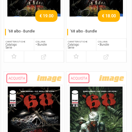
€ 19.00
€ 18.00
'68 albo - Bundle
'68 albo - Bundle
Serie completa
Serie completa
CARATTERISTICHE
COLLANA
CARATTERISTICHE
COLLANA
Catalogo
• Bundle
Catalogo
• Bundle
Serie
Serie
ACQUISTA
ACQUISTA