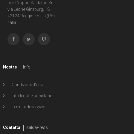
1
Second Sight
c/o Gruppo Saldatori Srl
via Leone Ginzburg, 18
1
Shipwreck
42124 Reggio Emilia (RE)
Italia
1
Unholy Grail
6
ENERGON UNIVERSE
G.I. Joe
5
A Real American Hero
Nostre
Info
7
Edizione in albo
Condizioni d'uso
4
Edizione in volume
Info legali e societarie
12
Road to G.I. JOE
Termini di servizio
Transformers
29
Contatta
Edizione in albo
saldaPress