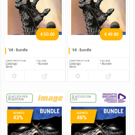
€ 50.00
€ 49.00
'68 - Bundle
'68 - Bundle
Serie completa
Serie completa
CARATTERISTICHE
COLLANA
CARATTERISTICHE
COLLANA
Catalogo
• Bundle
Catalogo
• Bundle
Serie
Serie
ACCEDI PER
ACCEDI CON
ACQUISTARE
CGN
SCONTO
SCONTO
43%
46%