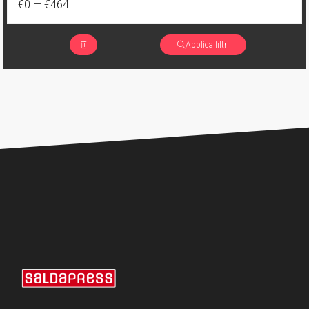
€0
—
€464
4
Brossurato variant numerato
1
I Fratelli Dracula
177
Cartonato
Applica filtri
2
Jimmy's Bastards
117
Cartonato oversized
1
Lynn scende all'Inferno
15
Cartonato oversized variant
1
Mary Shelley, cacciatrice di mostri
6
Cartonato oversized variant numerato
1
Miskatonic
31
Cartonato variant
2
Pestilence
35
Cartonato variant numerato
1
Relay
7
Speciale
2
Replica
221
Volume unico
2
Rosso Profondo
4
Volume illustrato
3
Rough Riders