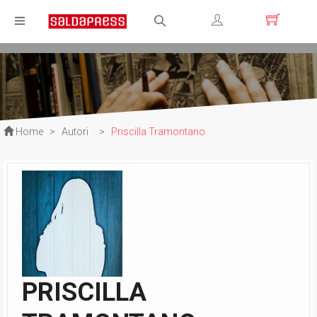
Registrati
Login
Home
>
Autori
>
Priscilla Tramontano
PRISCILLA