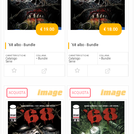
€ 19.00
€ 18.00
'68 albo - Bundle
'68 albo - Bundle
Serie completa
Serie completa
CARATTERISTICHE
COLLANA
CARATTERISTICHE
COLLANA
Catalogo
• Bundle
Catalogo
• Bundle
Serie
Serie
ACQUISTA
ACQUISTA