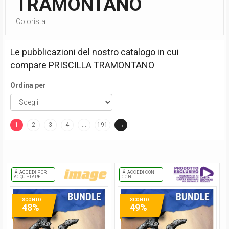
TRAMONTANO
Colorista
Le pubblicazioni del nostro catalogo in cui
compare
PRISCILLA TRAMONTANO
Ordina per
1
2
3
4
…
191
→
(current)
ACCEDI PER
ACCEDI CON
ACQUISTARE
CGN
SCONTO
SCONTO
48%
49%