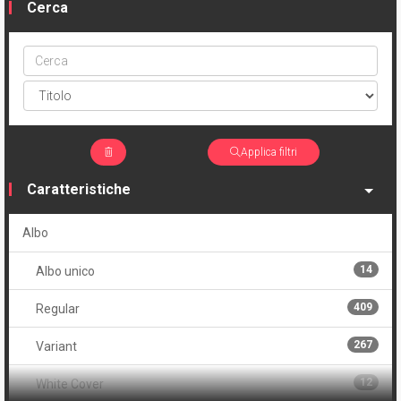
Cerca
Cerca
ptype
Applica filtri
Caratteristiche
Albo
14
Albo unico
409
Regular
267
Variant
12
White Cover