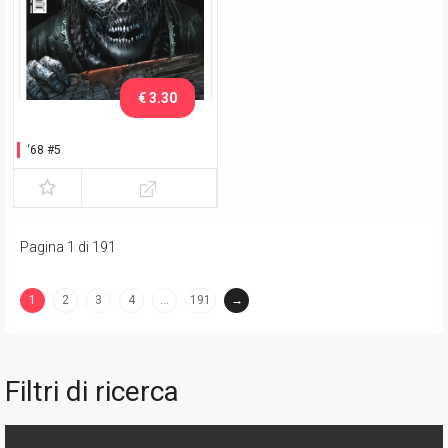
€ 3.30
‘68 #5
Pagina 1 di 191
1
2
3
4
…
191
→
(current)
Filtri di ricerca