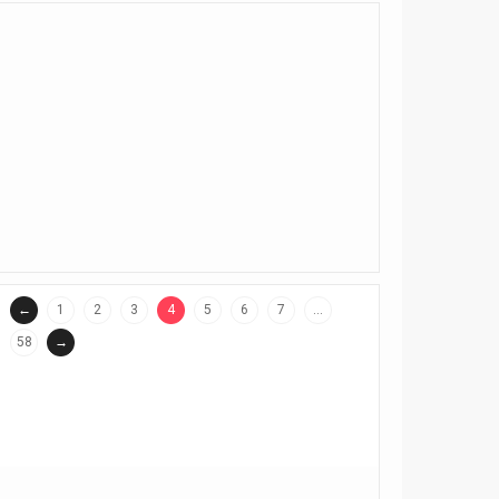
←
1
2
3
4
5
6
7
…
(current)
58
→