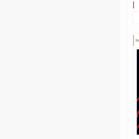
Road to G.I. JOE
Transformers
29
Edizione in albo
15
Edizione in volume
N
3
The Transformers (1984)
Void Rivals
3
Edizione in albo
8
Edizione in volume
FUORI COLLANA
1
An unkindness of ravens
4
Dirk Gently