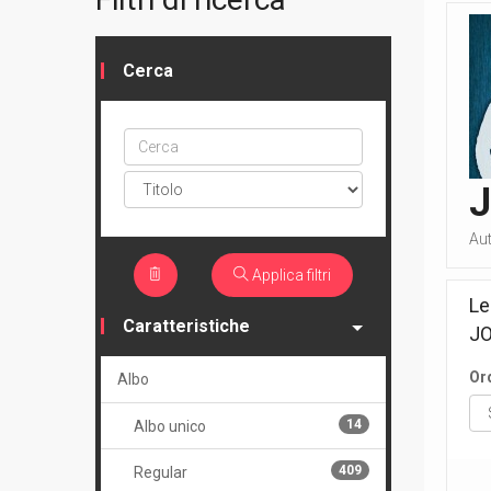
Cerca
Cerca
ptype
Au
Applica filtri
Le
Caratteristiche
JO
Or
Albo
14
Albo unico
409
Regular