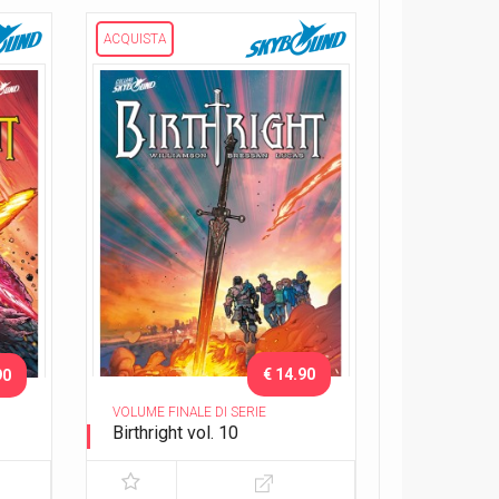
ACQUISTA
€ 14.90
90
VOLUME FINALE DI SERIE
Birthright vol. 10
Epilogo