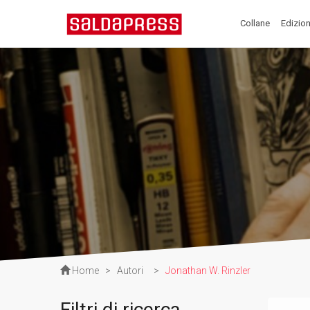
Collane
Edizion
Home
>
Autori
>
Jonathan W. Rinzler
Filtri di ricerca