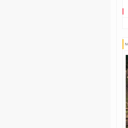
2
Fumetti Timidi
1
Il suicidio spiegato a mio figlio
1
L'almanacco dei fumetti della
Gleba
N
1
Le ragazzine stanno
perdendo...
9
Le storie di guerra di Garth
Ennis
1
Player versus Player
1
Re in incognito
1
The Last Temptation
1
The Meatball Family