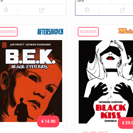
rie
Serie
ACQUISTA
ACQUISTA
€ 14.90
€ 39.