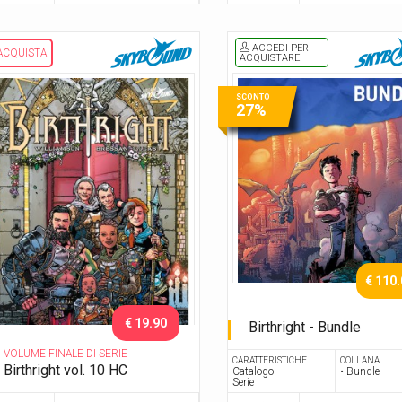
ACCEDI PER
ACQUISTA
ACQUISTARE
SCONTO
27%
€ 110
€ 19.90
Birthright - Bundle
Serie Completa
VOLUME FINALE DI SERIE
CARATTERISTICHE
COLLANA
Birthright vol. 10 HC
Catalogo
• Bundle
Serie
Epilogo