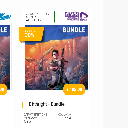
ACCEDI CON
CGN PER
ACQUISTARE
SCONTO
30%
.00
€ 105.00
Birthright - Bundle
Serie Completa
CARATTERISTICHE
COLLANA
Catalogo
• Bundle
Serie