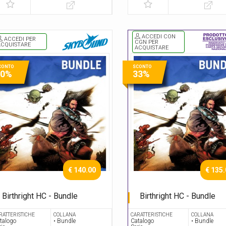
ACCEDI CON
ACCEDI PER
CGN PER
ACQUISTARE
ACQUISTARE
CONTO
SCONTO
30%
33%
€ 140.00
€ 135
Birthright HC - Bundle
Birthright HC - Bundle
Serie Completa
Serie Completa
RATTERISTICHE
COLLANA
CARATTERISTICHE
COLLANA
talogo
• Bundle
Catalogo
• Bundle