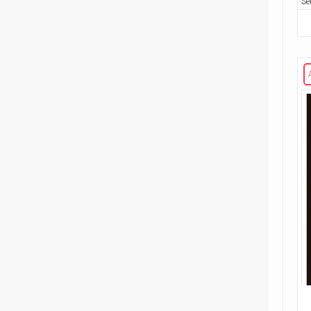
Se
221
Volume unico
2
Rosso Profondo
4
Volume illustrato
3
Rough Riders
1
Second Sight
1
Shipwreck
1
Unholy Grail
6
ENERGON UNIVERSE
G.I. Joe
5
A Real American Hero
7
Edizione in albo
4
Edizione in volume
12