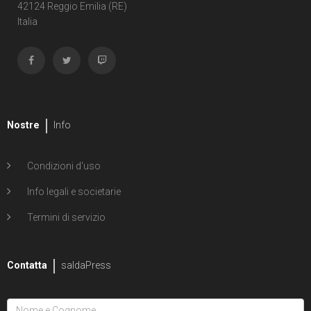
Shipwreck
42124 Reggio Emilia (RE)
Italia
1
Unholy Grail
6
ENERGON UNIVERSE
G.I. Joe
5
A Real American Hero
Nostre
Info
7
Edizione in albo
Condizioni d'uso
4
Edizione in volume
Info legali e societarie
12
Road to G.I. JOE
Termini di servizio
Transformers
29
Contatta
Edizione in albo
saldaPress
15
Edizione in volume