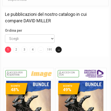
Le pubblicazioni del nostro catalogo in cui
compare
DAVID MILLER
Ordina per
1
2
3
4
…
191
→
(current)
ACCEDI PER
ACCEDI CON
ACQUISTARE
CGN
SCONTO
SCONTO
48%
49%