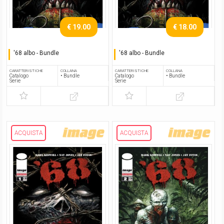
€ 19.00
€ 18.00
'68 albo - Bundle
'68 albo - Bundle
Serie completa
Serie completa
CARATTERISTICHE
COLLANA
CARATTERISTICHE
COLLANA
Catalogo
• Bundle
Catalogo
• Bundle
Serie
Serie
ACQUISTA
ACQUISTA