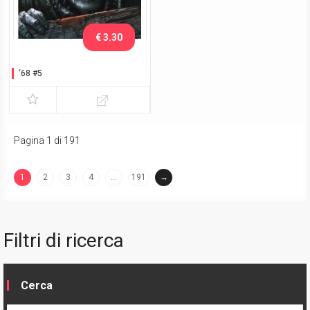
€ 3.30
‘68 #5
Pagina 1 di 191
1
2
3
4
…
191
→
(current)
Filtri di ricerca
Cerca