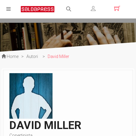
Registrati
Login
Home
>
Autori
>
David Miller
DAVID MILLER
Copertinista