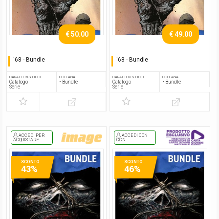
€ 50.00
€ 49.00
'68 - Bundle
'68 - Bundle
Serie completa
Serie completa
CARATTERISTICHE
COLLANA
CARATTERISTICHE
COLLANA
Catalogo
• Bundle
Catalogo
• Bundle
Serie
Serie
ACCEDI PER
ACCEDI CON
ACQUISTARE
CGN
SCONTO
SCONTO
43%
46%