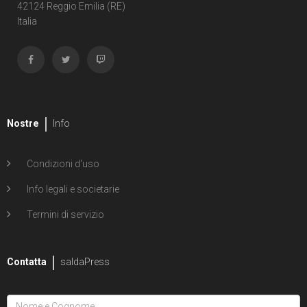
Shipwreck
42124 Reggio Emilia (RE)
Italia
1
Unholy Grail
6
ENERGON UNIVERSE
G.I. Joe
5
A Real American Hero
Nostre
Info
7
Edizione in albo
Condizioni d'uso
4
Edizione in volume
Info legali e societarie
12
Road to G.I. JOE
Termini di servizio
Transformers
29
Contatta
Edizione in albo
saldaPress
15
Edizione in volume