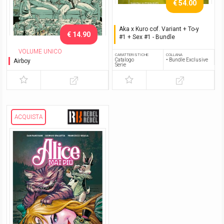
€ 54.00
Aka x Kuro cof. Variant + To-y
€ 14.90
#1 + Sex #1 - Bundle
Con shikishi autografato
VOLUME UNICO
CARATTERISTICHE
COLLANA
Catalogo
• Bundle Exclusive
Airboy
Serie
ACQUISTA