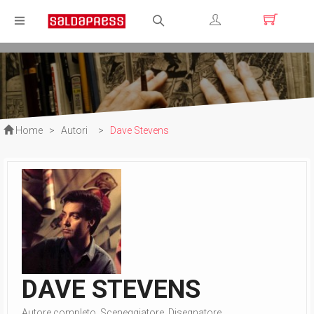
Registrati
Login
Home
>
Autori
>
Dave Stevens
DAVE STEVENS
Autore completo, Sceneggiatore, Disegnatore