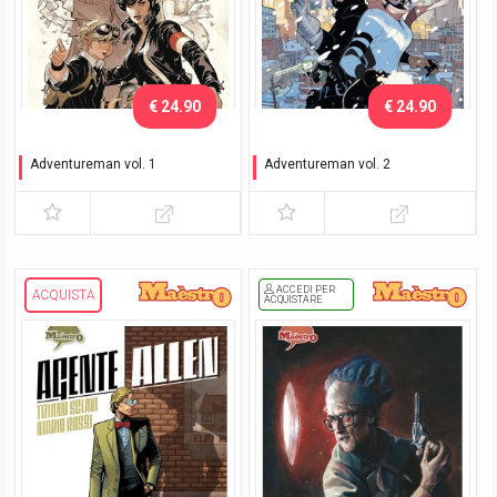
€ 24.90
€ 24.90
Adventureman vol. 1
Adventureman vol. 2
La fine e tutto ciò che
Una favola a New York
succede dopo
ACCEDI PER
ACQUISTA
ACQUISTARE