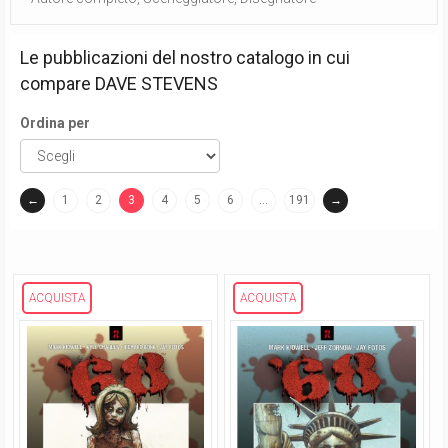
Le pubblicazioni del nostro catalogo in cui
compare
DAVE STEVENS
Ordina per
←
1
2
3
4
5
6
…
191
→
(current)
ACQUISTA
ACQUISTA