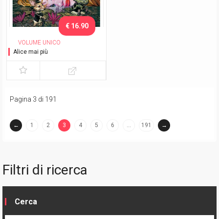
€ 16.90
VOLUME UNICO
Alice mai più
Pagina 3 di 191
←
1
2
3
4
5
6
…
191
→
(current)
Filtri di ricerca
Cerca