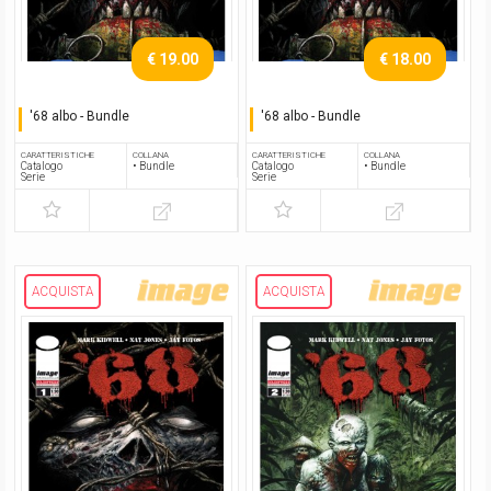
€ 19.00
€ 18.00
'68 albo - Bundle
'68 albo - Bundle
Serie completa
Serie completa
CARATTERISTICHE
COLLANA
CARATTERISTICHE
COLLANA
Catalogo
• Bundle
Catalogo
• Bundle
Serie
Serie
ACQUISTA
ACQUISTA