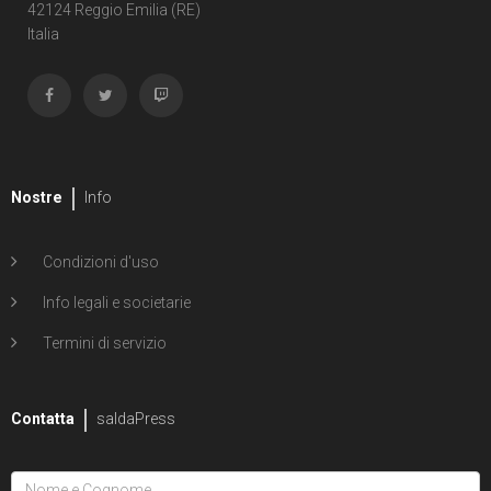
Shipwreck
42124 Reggio Emilia (RE)
Italia
1
Unholy Grail
6
ENERGON UNIVERSE
G.I. Joe
5
A Real American Hero
Nostre
Info
7
Edizione in albo
Condizioni d'uso
4
Edizione in volume
Info legali e societarie
12
Road to G.I. JOE
Termini di servizio
Transformers
29
Contatta
Edizione in albo
saldaPress
15
Edizione in volume