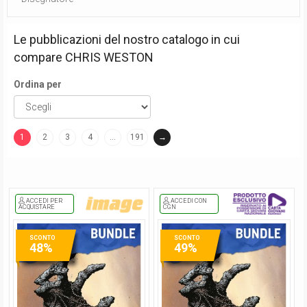
Le pubblicazioni del nostro catalogo in cui
compare
CHRIS WESTON
Ordina per
1
2
3
4
…
191
→
(current)
ACCEDI PER
ACCEDI CON
ACQUISTARE
CGN
SCONTO
SCONTO
48%
49%