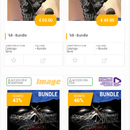
€ 50.00
€ 49.00
'68 - Bundle
'68 - Bundle
Serie completa
Serie completa
CARATTERISTICHE
COLLANA
CARATTERISTICHE
COLLANA
Catalogo
• Bundle
Catalogo
• Bundle
Serie
Serie
ACCEDI PER
ACCEDI CON
ACQUISTARE
CGN
SCONTO
SCONTO
43%
46%