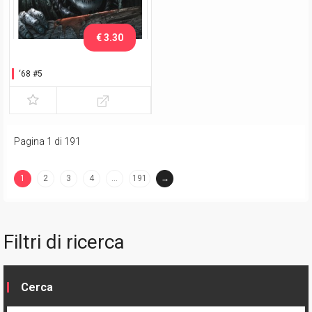
€ 3.30
‘68 #5
Pagina 1 di 191
1
2
3
4
…
191
→
(current)
Filtri di ricerca
Cerca