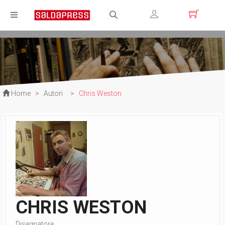
Registrati
Login
Home
>
Autori
>
Chris Weston
CHRIS WESTON
Disegnatore