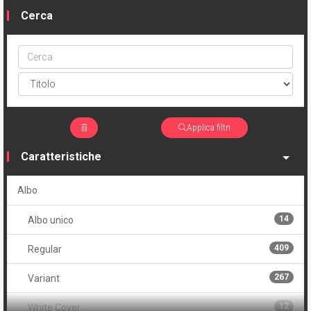
Cerca
Cerca
ptype
Applica filtri
Caratteristiche
Albo
14
Albo unico
409
Regular
267
Variant
12
White Cover