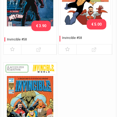
€ 5.00
€ 3.90
Invincible #58
Invincible #58
Variant Lucca C&G 2018
Walker
ACCEDI PER
ACQUISTARE