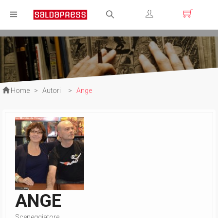
Registrati
Login
Home
>
Autori
>
Ange
ANGE
Sceneggiatore