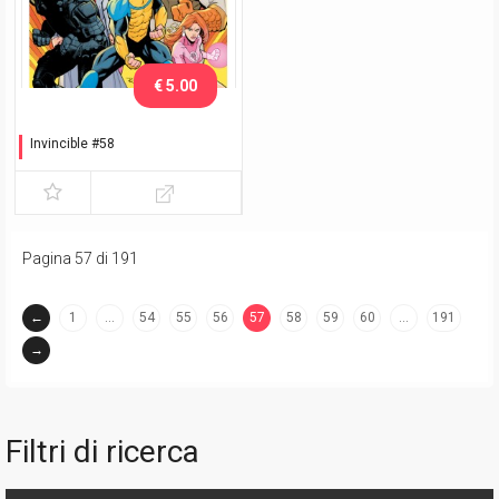
€ 5.00
Invincible #58
Variant Lucca C&G 2018
Ottley
Pagina 57 di 191
←
1
…
54
55
56
57
58
59
60
…
191
(current)
→
Filtri di ricerca