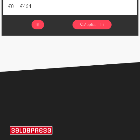
1
Eleanor e l'airone
€0
—
€464
4
Brossurato variant numerato
1
I Fratelli Dracula
177
Cartonato
Applica filtri
2
Jimmy's Bastards
117
Cartonato oversized
1
Lynn scende all'Inferno
15
Cartonato oversized variant
1
Mary Shelley, cacciatrice di mostri
6
Cartonato oversized variant numerato
1
Miskatonic
31
Cartonato variant
2
Pestilence
35
Cartonato variant numerato
1
Relay
7
Speciale
2
Replica
221
Volume unico
2
Rosso Profondo
4
Volume illustrato
3
Rough Riders