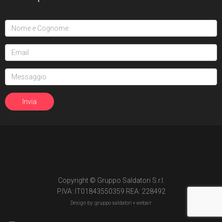
15
Edizione in volume
3
The Transformers (1984)
Void Rivals
3
Edizione in albo
8
Edizione in volume
FUORI COLLANA
1
An unkindness of ravens
4
Dirk Gently
Copyright © Gruppo Saldatori S.r.l.
2
Fumetti Timidi
P.IVA: IT01843550359 REA: 228492
Design by: gruppo saldatori +
webair
1
Il suicidio spiegato a mio figlio