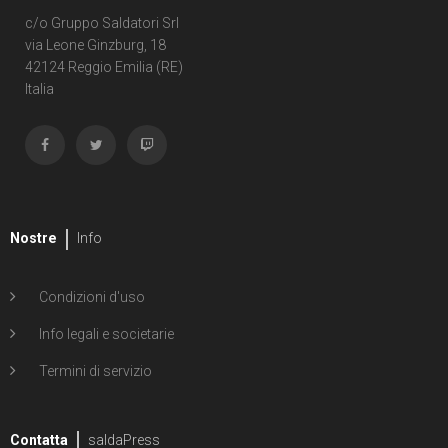
1
Second Sight
c/o Gruppo Saldatori Srl
via Leone Ginzburg, 18
1
Shipwreck
42124 Reggio Emilia (RE)
Italia
1
Unholy Grail
6
ENERGON UNIVERSE
G.I. Joe
5
A Real American Hero
Nostre
Info
7
Edizione in albo
Condizioni d'uso
4
Edizione in volume
Info legali e societarie
12
Road to G.I. JOE
Termini di servizio
Transformers
29
Contatta
Edizione in albo
saldaPress