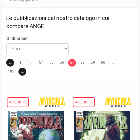
Le pubblicazioni del nostro catalogo in cui
compare
ANGE
Ordina per
←
1
…
54
55
56
57
58
59
60
…
(current)
191
→
ACQUISTA
ACQUISTA